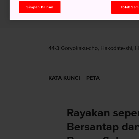
Simpan Pilihan
Tolak Se
44-3 Goryokaku-cho, Hakodate-shi, 
KATA KUNCI
PETA
Rayakan seper
Bersantap da