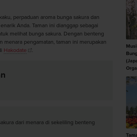
kaku, perpaduan aroma bunga sakura dan
narik Anda. Taman ini dianggap sebagai
ntuk melihat bunga sakura. Dengan benteng
dan menara pengamatan, taman ini merupakan
Musi
di
Hakodate
.
Bung
(Jap
Orga
an
ura dari menara di sekeliling benteng
Tama