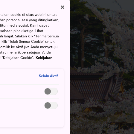
kan cookie di situs web ini untuk
an personalisasi yang ditingkatkan,
itur media sosial. Kami dapat
ahaan pihak ketiga. Lihat
h lanjut. Silakan klik “Terima Semua
 klik “Tolak Semua Cookie” untuk
ilih ke aktif jika Anda menyetujui
atau menarik persetujuan Anda
 “Kebijakan Cookie”.
Kebijakan
Selalu Aktif