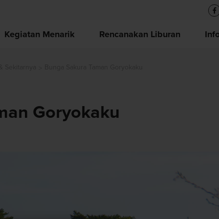
Kegiatan Menarik
Rencanakan Liburan
Inf
& Sekitarnya
Bunga Sakura Taman Goryokaku
man Goryokaku