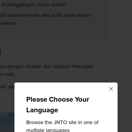
di panggangan Anda sendiri
wah lentera merah dan putih pada malam
 sakura
i
es dengan mudah dari Stasiun Hakodate
n kaki.
trem atau bus ke Goryokaku Koen Mae lalu
×
Please Choose Your
Language
Browse the JNTO site in one of
multiple languages