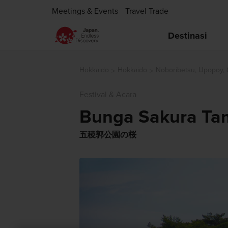
Meetings & Events
Travel Trade
Destinasi
Hokkaido
Hokkaido
Noboribetsu, Upopoy, 
Festival & Acara
Bunga Sakura Ta
五稜郭公園の桜