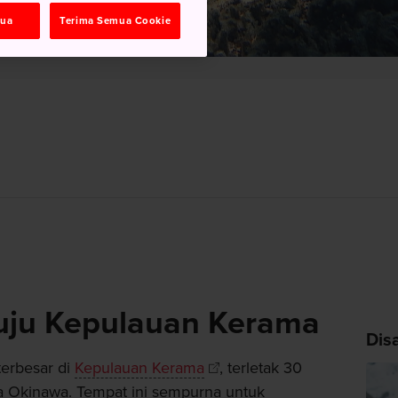
mua
Terima Semua Cookie
ju Kepulauan Kerama
Dis
terbesar di
Kepulauan Kerama
, terletak 30
ma Okinawa. Tempat ini sempurna untuk