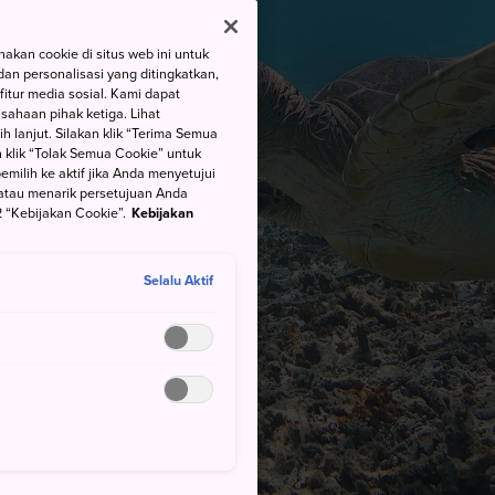
kan cookie di situs web ini untuk
an personalisasi yang ditingkatkan,
itur media sosial. Kami dapat
ahaan pihak ketiga. Lihat
h lanjut. Silakan klik “Terima Semua
 klik “Tolak Semua Cookie” untuk
ilih ke aktif jika Anda menyetujui
atau menarik persetujuan Anda
 “Kebijakan Cookie”.
Kebijakan
Selalu Aktif