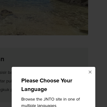
an
×
isir barat
Please Choose Your
itar pulau yang belum terjamah
Language
gkuk pada musim dingin
Browse the JNTO site in one of
multiple languages