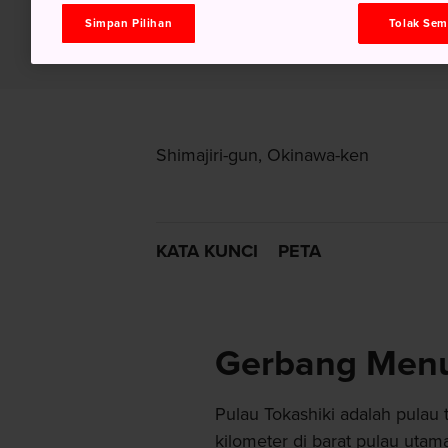
Simpan Pilihan
Tolak Se
Shimajiri-gun, Okinawa-ken
KATA KUNCI
PETA
Gerbang Menu
Pulau Tokashiki adalah pulau 
kilometer di barat pulau uta