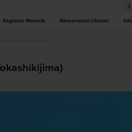
Kegiatan Menarik
Rencanakan Liburan
Inf
au Tokashiki (Tokashikijima)
Tokashikijima)