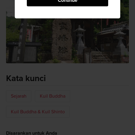
Continue
Kata kunci
Sejarah
Kuil Buddha
Kuil Buddha & Kuil Shinto
Disarankan untuk Anda