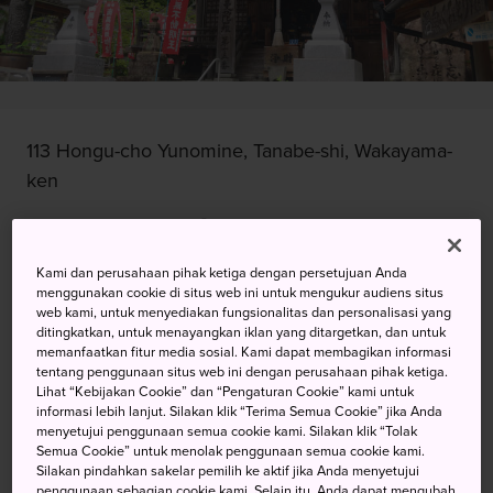
113 Hongu-cho Yunomine, Tanabe-shi, Wakayama-
ken
Lihat pada Peta Google
Dapatkan Info Transit
Kami dan perusahaan pihak ketiga dengan persetujuan Anda
menggunakan cookie di situs web ini untuk mengukur audiens situs
web kami, untuk menyediakan fungsionalitas dan personalisasi yang
ditingkatkan, untuk menayangkan iklan yang ditargetkan, dan untuk
memanfaatkan fitur media sosial. Kami dapat membagikan informasi
KATA KUNCI
PETA
tentang penggunaan situs web ini dengan perusahaan pihak ketiga.
Lihat “Kebijakan Cookie” dan “Pengaturan Cookie” kami untuk
informasi lebih lanjut. Silakan klik “Terima Semua Cookie” jika Anda
Wihara Buddha untuk
menyetujui penggunaan semua cookie kami. Silakan klik “Tolak
Semua Cookie” untuk menolak penggunaan semua cookie kami.
Penyembuhan di Antara Mata
Silakan pindahkan sakelar pemilih ke aktif jika Anda menyetujui
penggunaan sebagian cookie kami. Selain itu, Anda dapat mengubah