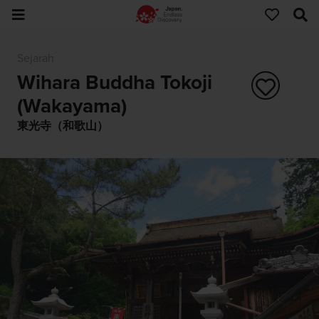
Sejarah
Wihara Buddha Tokoji
(Wakayama)
東光寺（和歌山）