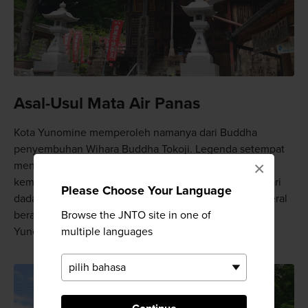
Asal-Usul Mata Air Panas
Kota Yunomine memperoleh namanya dari Buddha
penyembuhan Wihara Buddha Tokoji. Legenda setempat
×
mengatakan bahwa air panas asli yang memberikan
kemakmuran pada kota tersebut menyembur keluar dari
Please Choose Your Language
dada patung. Nama asli dari kota Yunomune secara literal
Browse the JNTO site in one of
berarti dada air panas, kemudian diubah menjadi
multiple languages
Yunomine.