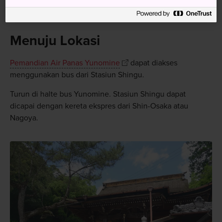
ini mengadakan festival mata air panas lokal
Menuju Lokasi
Pemandian Air Panas Yunomine
dapat diakses
menggunakan bus dari Stasiun Shingu.
Turun di halte bus Yunomine. Stasiun Shingu dapat
dicapai dengan kereta ekspres dari Shin-Osaka atau
Nagoya.