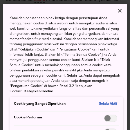
Karakuni adalah gunung tertinggi di Taman Nasional
Kirishima yang berdiri pada ketinggian 1.700 meter di atas
Kami dan perusahaan pihak ketiga dengan persetujuan Anda
permukaan laut. Bagi sebagian besar orang pendakiannya
menggunakan cookie di situs web ini untuk mengukur audiens situs
relatif mudah dan pemandangan yang Anda peroleh baik
web kami, untuk menyediakan fungsionalitas dan personalisasi yang
ditingkatkan, untuk menayangkan iklan yang ditargetkan, dan untuk
di sepanjang jalan setapak maupun dari puncaknya di
memanfaatkan fitur media sosial. Kami dapat membagikan informasi
kawah, menjadikan gunung ini tempat yang sangat
tentang penggunaan situs web ini dengan perusahaan pihak ketiga.
istimewa.
Lihat “Kebijakan Cookie” dan “Pengaturan Cookie” kami untuk
informasi lebih lanjut. Silakan klik “Terima Semua Cookie” jika Anda
menyetujui penggunaan semua cookie kami. Silakan klik “Tolak
Semua Cookie” untuk menolak penggunaan semua cookie kami.
Silakan pindahkan sakelar pemilih ke aktif jika Anda menyetujui
Jangan Lewatkan
penggunaan sebagian cookie kami. Selain itu, Anda dapat mengubah
atau menarik persetujuan Anda kapan saja dengan mengeklik
“Pengaturan Cookie” di bawah Pasal 3.2 “Kebijakan
Pemandangan memukau ke danau kawah
Cookie”.
Kebijakan Cookie
vulkanik
Cookie yang Sangat Diperlukan
Selalu Aktif
Beraneka ragam onsen dalam dan luar ruangan
(pemandian mata air panas)
Cookie Performa
Kumpulan warna-warni mengagumkan selama
musim gugur