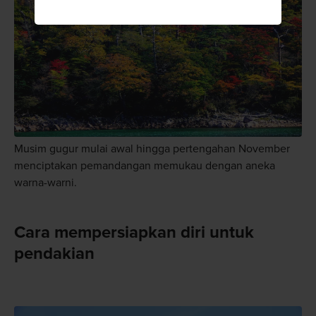
Musim gugur mulai awal hingga pertengahan November
menciptakan pemandangan memukau dengan aneka
warna-warni.
Cara mempersiapkan diri untuk
pendakian