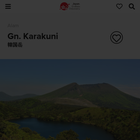
Alam
Gn. Karakuni
韓国岳