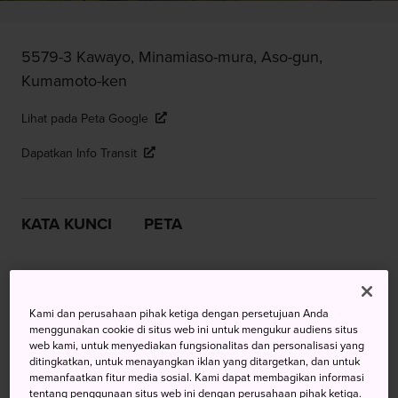
5579-3 Kawayo, Minamiaso-mura, Aso-gun,
Kumamoto-ken
Lihat pada Peta Google
Dapatkan Info Transit
KATA KUNCI
PETA
Muda kembali di Aso Farm Land
Kami dan perusahaan pihak ketiga dengan persetujuan Anda
Terletak di lingkungan Taman Nasional Aso-Kuju, Aso
menggunakan cookie di situs web ini untuk mengukur audiens situs
Farm Land adalah taman hiburan dan tempat perkemahan
web kami, untuk menyediakan fungsionalitas dan personalisasi yang
ditingkatkan, untuk menayangkan iklan yang ditargetkan, dan untuk
liburan. Taman yang terutama populer di kalangan anak-
memanfaatkan fitur media sosial. Kami dapat membagikan informasi
anak ini merupakan gambaran dari kata bahasa Jepang
tentang penggunaan situs web ini dengan perusahaan pihak ketiga.