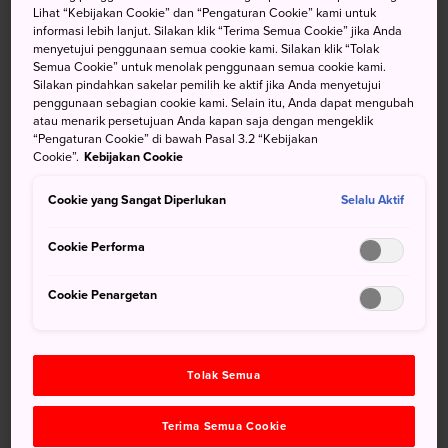
“genki,” yang berarti kebahagiaan dan energi seperti masa
Lihat “Kebijakan Cookie” dan “Pengaturan Cookie” kami untuk
informasi lebih lanjut. Silakan klik “Terima Semua Cookie” jika Anda
kecil. Datang dan temukan sosok anak-anak dalam diri
menyetujui penggunaan semua cookie kami. Silakan klik “Tolak
Anda.
Semua Cookie” untuk menolak penggunaan semua cookie kami.
Silakan pindahkan sakelar pemilih ke aktif jika Anda menyetujui
penggunaan sebagian cookie kami. Selain itu, Anda dapat mengubah
atau menarik persetujuan Anda kapan saja dengan mengeklik
“Pengaturan Cookie” di bawah Pasal 3.2 “Kebijakan
Cookie”.
Kebijakan Cookie
Cookie yang Sangat Diperlukan
Selalu Aktif
Cookie Performa
Cookie Penargetan
Tolak Semua
Terima Semua Cookie