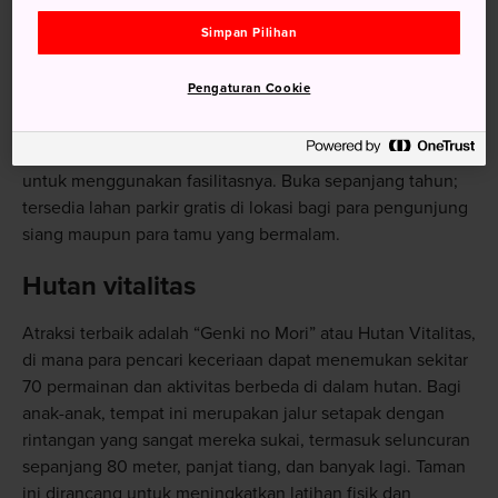
Menuju Lokasi
Simpan Pilihan
Memasuki Aso Farm Land tidak dikenakan biaya dan Anda
Pengaturan Cookie
dapat mengakses berbagai restoran, toko, dan sejumlah
area luar ruangan. Namun Anda harus membayar di
berbagai area seperti taman hutan dan mata air panas
untuk menggunakan fasilitasnya. Buka sepanjang tahun;
tersedia lahan parkir gratis di lokasi bagi para pengunjung
siang maupun para tamu yang bermalam.
Hutan vitalitas
Atraksi terbaik adalah “Genki no Mori” atau Hutan Vitalitas,
di mana para pencari keceriaan dapat menemukan sekitar
70 permainan dan aktivitas berbeda di dalam hutan. Bagi
anak-anak, tempat ini merupakan jalur setapak dengan
rintangan yang sangat mereka sukai, termasuk seluncuran
sepanjang 80 meter, panjat tiang, dan banyak lagi. Taman
ini dirancang untuk meningkatkan latihan fisik dan