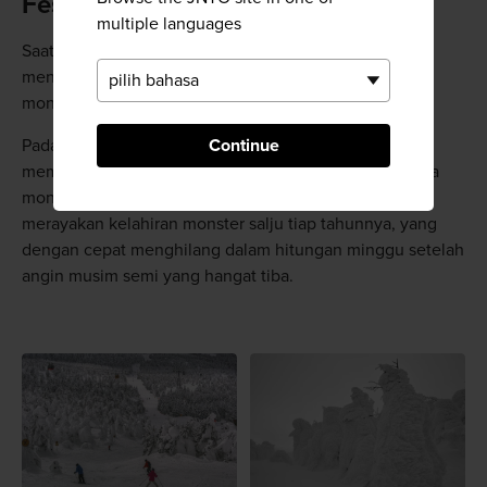
Festival Monster Salju Zao
multiple languages
Saat musim dingin, pastikan untuk mengunjungi dan
menikmati Festival Monster Salju, tempat para maskot
monster salju menghibur para pengunjung.
Continue
Pada malam hari, para pemain ski meluncur di turunan,
membawa obor seraya melakukan slalom di antara para
monster. Ini merupakan cara yang berkesan untuk
merayakan kelahiran monster salju tiap tahunnya, yang
dengan cepat menghilang dalam hitungan minggu setelah
angin musim semi yang hangat tiba.