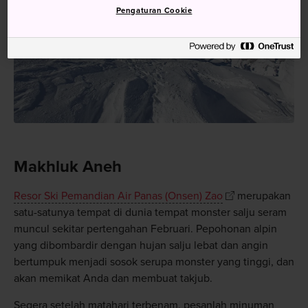
Pengaturan Cookie
Makhluk Aneh
Resor Ski Pemandian Air Panas (Onsen) Zao
merupakan
satu-satunya tempat di dunia tempat monster salju seram
muncul sekitar pertengahan Februari. Pepohonan alpin
yang dibombardir dengan hujan salju lebat dan angin
bertumpuk menjadi sosok serupa monster yang tinggi, dan
akan memikat Anda dan membuat takjub.
Segera setelah matahari terbenam, pesanlah minuman