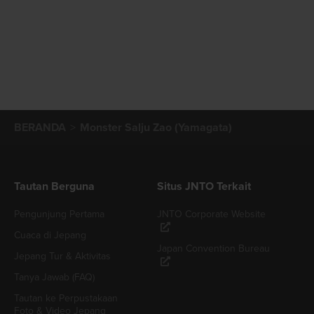
BERANDA
Monster Salju Zao (Yamagata)
Tautan Berguna
Situs JNTO Terkait
Pengunjung Pertama
JNTO Corporate Website
Cuaca di Jepang
Japan Convention Bureau
Jepang Tur & Aktivitas
Tanya Jawab (FAQ)
Tautan ke Perpustakaan
Foto & Video Jepang