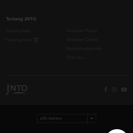
Tentang JNTO
Tentang Kami
Kebijakan Privasi
Kebijakan Cookie
Hubungi Kami
Syarat Penggunaan
Peta situs