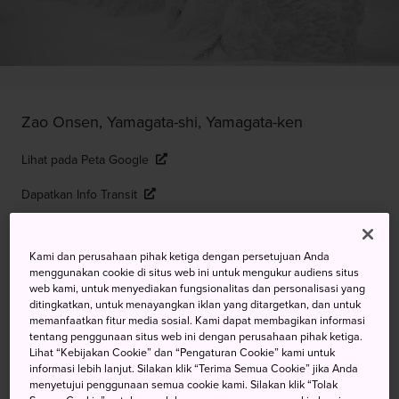
Zao Onsen, Yamagata-shi, Yamagata-ken
Lihat pada Peta Google
Dapatkan Info Transit
Kami dan perusahaan pihak ketiga dengan persetujuan Anda
KATA KUNCI
PETA
menggunakan cookie di situs web ini untuk mengukur audiens situs
web kami, untuk menyediakan fungsionalitas dan personalisasi yang
ditingkatkan, untuk menayangkan iklan yang ditargetkan, dan untuk
Makhluk Musim Dingin
memanfaatkan fitur media sosial. Kami dapat membagikan informasi
tentang penggunaan situs web ini dengan perusahaan pihak ketiga.
Yamagata Paling Terkenal
Lihat “Kebijakan Cookie” dan “Pengaturan Cookie” kami untuk
informasi lebih lanjut. Silakan klik “Terima Semua Cookie” jika Anda
menyetujui penggunaan semua cookie kami. Silakan klik “Tolak
Sosok “monster salju” yang menarik perhatian dan dikenal