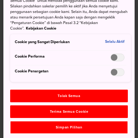
Semua Cookie” untuk menolak penggunaan semua cookie kami.
sebagai juhyo terletak di puncak
Gunung Zao
, sebagai
Silakan pindahkan sakelar pemilih ke aktif jika Anda menyetujui
penggunaan sebagian cookie kami. Selain itu, Anda dapat mengubah
hasil paduan angin Siberia dan hujan salju lebat.
atau menarik persetujuan Anda kapan saja dengan mengeklik
“Pengaturan Cookie” di bawah Pasal 3.2 “Kebijakan
Menuju Lokasi
Cookie”.
Kebijakan Cookie
Cookie yang Sangat Diperlukan
Naiklah Shinkansen JR Yamagata dari Tokyo ke Yamagata
Selalu Aktif
dan berpindahlah ke bus ke Terminal Bus
Pemandian Air
Cookie Performa
Panas (Onsen) Zao
. Perjalanan ini memerlukan waktu
tiga setengah jam dari Tokyo.
Resor Ski Pemandian Air
Cookie Penargetan
Panas (Onsen) Zao
dapat dicapai dengan berjalan kaki
selama 15 menit dari terminal bus. Untuk mencapai ladang
juhyo, naik 2 kereta gantung ke Stasiun Puncak Jizo.
Tolak Semua
Terima Semua Cookie
Simpan Pilihan