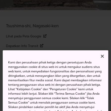
Tsushima-shi, Nagasaki-ken
Lihat pada Peta Google
Dapatkan Info Transit
Kami dan perusahaan pihak ketiga dengan persetujuan Anda
KATA KUNCI
PETA
menggunakan cookie di situs web ini untuk mengukur audiens situs
web kami, untuk menyediakan fungsionalitas dan personalisasi yang
ditingkatkan, untuk menayangkan iklan yang ditargetkan, dan untuk
Surga Bagi Pencinta Alam di
memanfaatkan fitur media sosial. Kami dapat membagikan informasi
tentang penggunaan situs web ini dengan perusahaan pihak ketiga.
Perairan Sebelah Utara Kyushu
Lihat “Kebijakan Cookie” dan “Pengaturan Cookie” kami untuk
informasi lebih lanjut. Silakan klik “Terima Semua Cookie” jika Anda
yang Terpencil
menyetujui penggunaan semua cookie kami. Silakan klik “Tolak
Semua Cookie” untuk menolak penggunaan semua cookie kami.
Silakan pindahkan sakelar pemilih ke aktif jika Anda menyetujui
Meskipun termasuk dalam wilayah Jepang, Tsushima