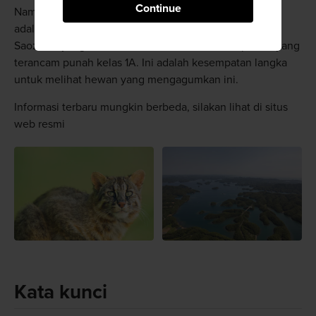
Continue
Namun demikian, atraksi paling menawan di Tsushima,
adalah Pusat Konservasi Satwa Liar Tsushima di Taman
Saozaki—yang dihuni Macan Tutul Tsushima, spesies yang
terancam punah kelas 1A. Ini adalah kesempatan langka
untuk melihat hewan yang mengagumkan ini.
Informasi terbaru mungkin berbeda, silakan lihat di situs
web resmi
Kata kunci