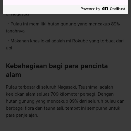
Tsushima adalah pulau terbesar di antara semua pulau
di Nagasaki
Pulau ini memiliki hutan gunung yang mencakup 89%
tanahnya
Makanan khas lokal adalah mi Rokube yang terbuat dari
ubi
Kebahagiaan bagi para pencinta
alam
Pulau terbesar di seluruh Nagasaki, Tsushima, adalah
keelokan alam seluas 709 kilometer persegi. Dengan
hutan gunung yang mencakup 89% dari seluruh pulau dan
berbagai flora dan fauna asli, tempat ini sempurna untuk
para penjelajah.