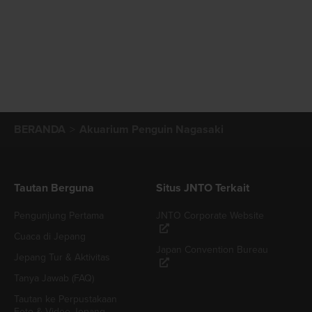
BERANDA
Akuarium Penguin Nagasaki
Tautan Berguna
Situs JNTO Terkait
Pengunjung Pertama
JNTO Corporate Website
Cuaca di Jepang
Japan Convention Bureau
Jepang Tur & Aktivitas
Tanya Jawab (FAQ)
Tautan ke Perpustakaan
Foto & Video Jepang