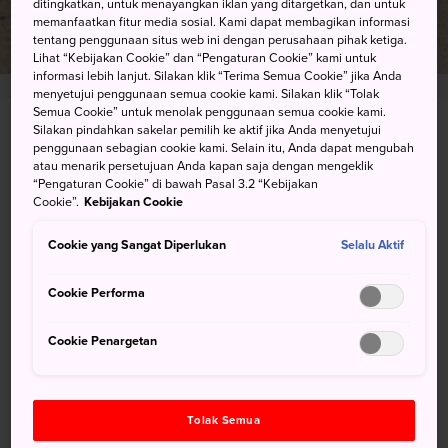
ditingkatkan, untuk menayangkan iklan yang ditargetkan, dan untuk
memanfaatkan fitur media sosial. Kami dapat membagikan informasi
tentang penggunaan situs web ini dengan perusahaan pihak ketiga.
Lihat “Kebijakan Cookie” dan “Pengaturan Cookie” kami untuk
informasi lebih lanjut. Silakan klik “Terima Semua Cookie” jika Anda
menyetujui penggunaan semua cookie kami. Silakan klik “Tolak
Semua Cookie” untuk menolak penggunaan semua cookie kami.
Silakan pindahkan sakelar pemilih ke aktif jika Anda menyetujui
3-16 Shuku-machi, Nagasaki-shi, Nagasaki-ken
penggunaan sebagian cookie kami. Selain itu, Anda dapat mengubah
atau menarik persetujuan Anda kapan saja dengan mengeklik
Lihat pada Peta Google
“Pengaturan Cookie” di bawah Pasal 3.2 “Kebijakan
Cookie”.
Kebijakan Cookie
Dapatkan Info Transit
Cookie yang Sangat Diperlukan
Selalu Aktif
Cookie Performa
KATA KUNCI
PETA
Cookie Penargetan
Kata kunci
Tolak Semua