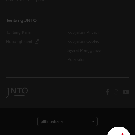
Tentang JNTO
Tentang Kami
Kebijakan Privasi
Kebijakan Cookie
Hubungi Kami
Syarat Penggunaan
Peta situs