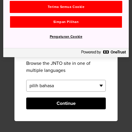
Atraksi
Akuarium
Terima Semua Cookie
Simpan Pilihan
dekat Akuarium Penguin
Nagasaki
Pengaturan Cookie
×
Please Choose Your Language
Browse the JNTO site in one of
multiple languages
Continue