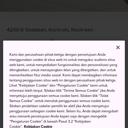
4200-6 Godaisan, Kochi-shi, Kochi-ken
Lihat pada Peta Google
Dapatkan Info Transit
Kami dan perusahaan pihak ketiga dengan persetujuan Anda
menggunakan cookie di situs web ini untuk mengukur audiens situs
web kami, untuk menyediakan fungsionalitas dan personalisasi yang
ditingkatkan, untuk menayangkan iklan yang ditargetkan, dan untuk
KATA KUNCI
PETA
memanfaatkan fitur media sosial. Kami dapat membagikan informasi
tentang penggunaan situs web ini dengan perusahaan pihak ketiga.
Lihat “Kebijakan Cookie” dan “Pengaturan Cookie” kami untuk
informasi lebih lanjut. Silakan klik “Terima Semua Cookie” jika Anda
©Makino Botanical Garden
menyetujui penggunaan semua cookie kami. Silakan klik “Tolak
Semua Cookie” untuk menolak penggunaan semua cookie kami.
Silakan pindahkan sakelar pemilih ke aktif jika Anda menyetujui
Kebun Raya Makino terletak di
penggunaan sebagian cookie kami. Selain itu, Anda dapat mengubah
atau menarik persetujuan Anda kapan saja dengan mengeklik
Gunung Godai, Sekitar 20 Menit
“Pengaturan Cookie” di bawah Pasal 3.2 “Kebijakan
Cookie”.
Kebijakan Cookie