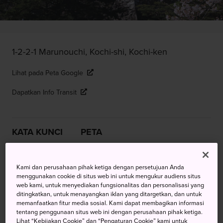
1-2-2-1 Marunouchi, Kochi-shi, Kochi-ken
Lihat pada Peta Google
Dapatkan Info Transit
KATA KUNCI
PETA
Salah Satu Istana Tertua di
Kami dan perusahaan pihak ketiga dengan persetujuan Anda
menggunakan cookie di situs web ini untuk mengukur audiens situs
Jepang, dengan Arsitektur
web kami, untuk menyediakan fungsionalitas dan personalisasi yang
ditingkatkan, untuk menayangkan iklan yang ditargetkan, dan untuk
Langka dan Pemandangan Luar
memanfaatkan fitur media sosial. Kami dapat membagikan informasi
tentang penggunaan situs web ini dengan perusahaan pihak ketiga.
Biasa
Lihat “Kebijakan Cookie” dan “Pengaturan Cookie” kami untuk