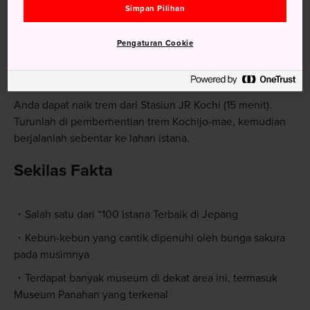
Simpan Pilihan
Pengaturan Cookie
Menuju Lokasi
Anda dapat naik trem dari Stasiun JR Kochi (15 menit).
Turunlah di pemberhentian trem Kochijo-mae, kemudian
berjalanlah sebentar ke lahan istana.
Sekilas Fakta
Salah satu dari “100 Istana Terbaik di Jepang
Kebun-kebun yang cantik dipenuhi oleh bunga sakura
pada musimnya
Terdapat banyak museum di dekat area ini, termasuk
Museum Panahan yang terkenal