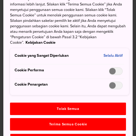
informasi lebih lanjut. Silakan klik “Terima Semua Cookie” jika Anda
Berdiri dengan lima lantai, di atas bukit,
Istana Kochi
menyetujui penggunaan semua cookie kami. Silakan klik “Tolak
Semua Cookie” untuk menolak penggunaan semua cookie kami.
memiliki pemandangan yang sangat indah. Sebagai salah
Silakan pindahkan sakelar pemilih ke aktif jika Anda menyetujui
satu istana tertua di Jepang, istana ini memiliki fitur-fitur
penggunaan sebagian cookie kami. Selain itu, Anda dapat mengubah
langka dari abad ke-17 dan ke-18 saat banyak peristiwa
atau menarik persetujuan Anda kapan saja dengan mengeklik
“Pengaturan Cookie” di bawah Pasal 3.2 “Kebijakan
bersejarah menarik terjadi.
Cookie”.
Kebijakan Cookie
Cookie yang Sangat Diperlukan
Selalu Aktif
Cookie Performa
Cookie Penargetan
Tolak Semua
Terima Semua Cookie