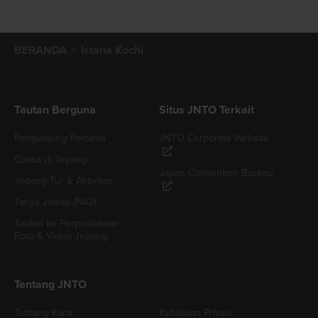
BERANDA
Istana Kochi
Tautan Berguna
Situs JNTO Terkait
Pengunjung Pertama
JNTO Corporate Website
Cuaca di Jepang
Japan Convention Bureau
Jepang Tur & Aktivitas
Tanya Jawab (FAQ)
Tautan ke Perpustakaan
Foto & Video Jepang
Tentang JNTO
Tentang Kami
Kebijakan Privasi