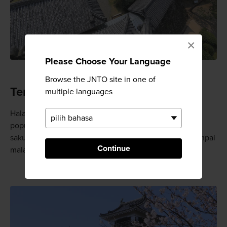
×
Please Choose Your Language
Browse the JNTO site in one of
Tempat Bunga Sakura Terbaik
multiple languages
Halaman istana adalah salah satu lokasi yang paling
populer untuk menikmati festival musim semi bunga
sakura, dan banyak orang berpiknik sepanjang hari sampai
Continue
malam.