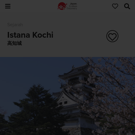
Sejarah
Istana Kochi
高知城