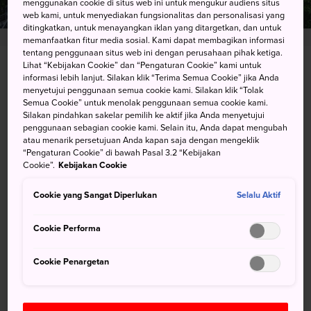
menggunakan cookie di situs web ini untuk mengukur audiens situs
web kami, untuk menyediakan fungsionalitas dan personalisasi yang
ditingkatkan, untuk menayangkan iklan yang ditargetkan, dan untuk
memanfaatkan fitur media sosial. Kami dapat membagikan informasi
tentang penggunaan situs web ini dengan perusahaan pihak ketiga.
Lihat “Kebijakan Cookie” dan “Pengaturan Cookie” kami untuk
2-20 Shinmachibashi, Tokushima-shi, Tokushima-
informasi lebih lanjut. Silakan klik “Terima Semua Cookie” jika Anda
ken
menyetujui penggunaan semua cookie kami. Silakan klik “Tolak
Semua Cookie” untuk menolak penggunaan semua cookie kami.
Silakan pindahkan sakelar pemilih ke aktif jika Anda menyetujui
Lihat pada Peta Google
penggunaan sebagian cookie kami. Selain itu, Anda dapat mengubah
atau menarik persetujuan Anda kapan saja dengan mengeklik
Dapatkan Info Transit
“Pengaturan Cookie” di bawah Pasal 3.2 “Kebijakan
Cookie”.
Kebijakan Cookie
Cookie yang Sangat Diperlukan
Selalu Aktif
KATA KUNCI
PETA
Cookie Performa
Kata kunci
Cookie Penargetan
Atraksi
Kereta Gantung