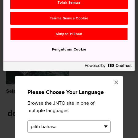
Tolak Semua
Pemandangan Indah
Terima Semua Cookie
Simpan Pilihan
Disarankan untuk Anda
Pengaturan Cookie
×
Selat Naruto
Please Choose Your Language
Browse the JNTO site in one of
multiple languages
dekat Kereta Gantung Bizan