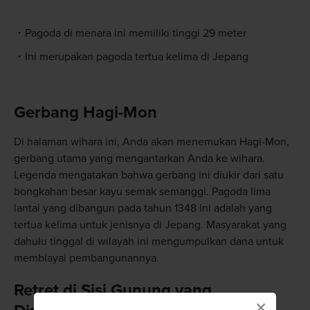
Pagoda di menara ini memiliki tinggi 29 meter
Ini merupakan pagoda tertua kelima di Jepang
Gerbang Hagi-Mon
Di halaman wihara ini, Anda akan menemukan Hagi-Mon,
gerbang utama yang mengantarkan Anda ke wihara.
Legenda mengatakan bahwa gerbang ini diukir dari satu
bongkahan besar kayu semak semanggi. Pagoda lima
lantai yang dibangun pada tahun 1348 ini adalah yang
tertua kelima untuk jenisnya di Jepang. Masyarakat yang
dahulu tinggal di wilayah ini mengumpulkan dana untuk
membiayai pembangunannya.
Retret di Sisi Gunung yang
×