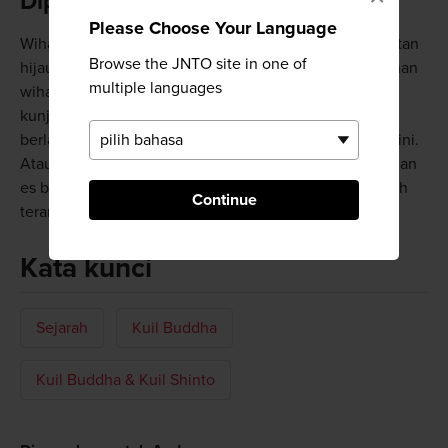
Dipenuhi Pepohonan
Please Choose Your Language
Wihara Buddha Myooin dibangun di sisi Gn. Atago. Hutan
Browse the JNTO site in one of
hijau yang lebat di sekelilingnya mempertegas bangunan
multiple languages
wihara yang berwarna merah dan putih cerah. Namun,
kunjungi wihara ini selama musim gugur untuk foto
berlatar oranye cerah yang sempurna untuk kompleks ini.
Atau datanglah ke sini saat musim dingin ketika salju dan
es begitu kontras dengan arsitektur Myooin yang merah
Continue
terang.
Kata kunci
Sejarah
Kuil Buddha
Kuil Buddha & Kuil Shinto