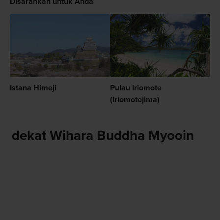
Disarankan untuk Anda
Istana Himeji
Pulau Iriomote
(Iriomotejima)
dekat Wihara Buddha Myooin