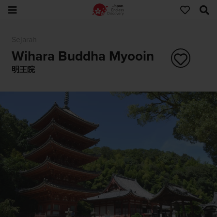
Sejarah
Wihara Buddha Myooin
明王院