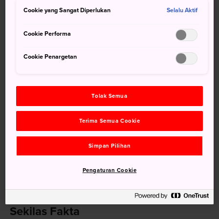
Kobo Daishi (Kukai), Wihara Buddha Myooin telah menjadi
Cookie yang Sangat Diperlukan
Selalu Aktif
milik sekte Buddhisme Shingon sejak zaman Edo (1603-
1867). Aula utamanya, yang konon dibangun pada tahun
Cookie Performa
1321, menyandang predikat sebagai pusaka nasional yang
memadukan pengaruh arsitektural Jepang dan Tiongkok.
Cookie Penargetan
Namun, pagoda lima lantai di wihara ini adalah daya tarik
tersendiri.
Tolak Semua
Menuju Lokasi
Terima Semua Cookie
Wihara ini bisa diakses dengan menggunakan bus.
Simpan Pilihan
Myooin bisa dicapai dalam 15 menit dengan bus dari
Stasiun Fukuyama.
Pengaturan Cookie
Naiklah bus Tomotetsu dan turunlah di halte Myooin-mae.
Wihara ini bisa dicapai dalam 15 menit dari sini.
Sekilas Fakta