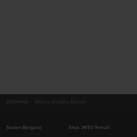
BERANDA
Wihara Buddha Myooin
Tautan Berguna
Situs JNTO Terkait