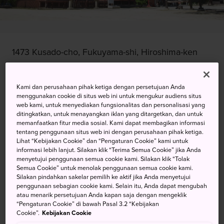
1473 Kusado-cho, Fukuyama-shi, Hiroshima-ken
Lihat pada Peta Google
Kami dan perusahaan pihak ketiga dengan persetujuan Anda
Dapatkan Info Transit
menggunakan cookie di situs web ini untuk mengukur audiens situs
web kami, untuk menyediakan fungsionalitas dan personalisasi yang
ditingkatkan, untuk menayangkan iklan yang ditargetkan, dan untuk
memanfaatkan fitur media sosial. Kami dapat membagikan informasi
KATA KUNCI
PETA
tentang penggunaan situs web ini dengan perusahaan pihak ketiga.
Lihat “Kebijakan Cookie” dan “Pengaturan Cookie” kami untuk
informasi lebih lanjut. Silakan klik “Terima Semua Cookie” jika Anda
menyetujui penggunaan semua cookie kami. Silakan klik “Tolak
Wihara Indah di Sisi Gunung
Semua Cookie” untuk menolak penggunaan semua cookie kami.
Silakan pindahkan sakelar pemilih ke aktif jika Anda menyetujui
yang Memamerkan Salah Satu
penggunaan sebagian cookie kami. Selain itu, Anda dapat mengubah
atau menarik persetujuan Anda kapan saja dengan mengeklik
Pagoda Terbaik di Jepang
“Pengaturan Cookie” di bawah Pasal 3.2 “Kebijakan
Cookie”.
Kebijakan Cookie
Didirikan oleh salah satu biksu paling terkenal di Jepang,