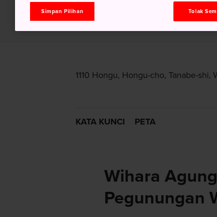
Simpan Pilihan
Tolak Se
1110 Hongu, Hongu-cho, Tanabe-shi,
KATA KUNCI
PETA
Wihara Agung
Pegunungan 