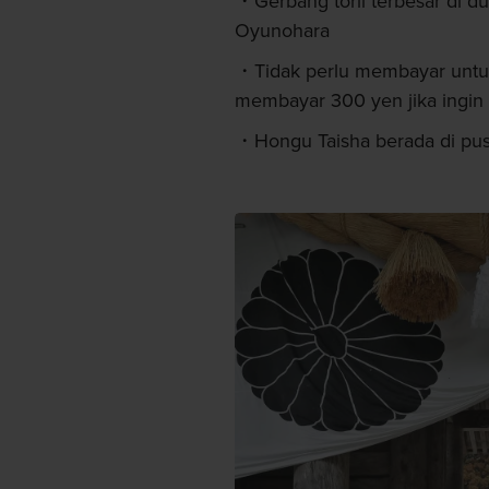
Gerbang torii terbesar di dun
Oyunohara
Tidak perlu membayar untu
membayar 300 yen jika ingin
Hongu Taisha berada di pu