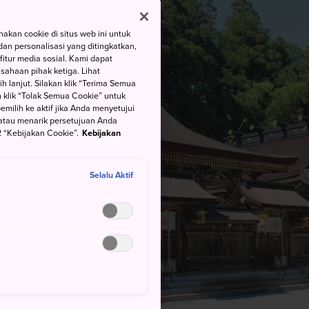
kan cookie di situs web ini untuk
an personalisasi yang ditingkatkan,
itur media sosial. Kami dapat
ahaan pihak ketiga. Lihat
h lanjut. Silakan klik “Terima Semua
 klik “Tolak Semua Cookie” untuk
ilih ke aktif jika Anda menyetujui
atau menarik persetujuan Anda
 “Kebijakan Cookie”.
Kebijakan
Selalu Aktif