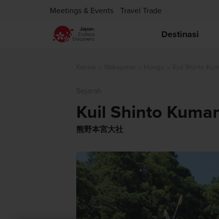
Meetings & Events
Travel Trade
Destinasi
Kansai
Wakayama
Hongu
Kuil Shinto Ku
Sejarah
Kuil Shinto Kuma
熊野本宮大社