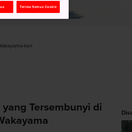
mua
Terima Semua Cookie
 Wakayama-ken
 yang Tersembunyi di
Dis
Wakayama