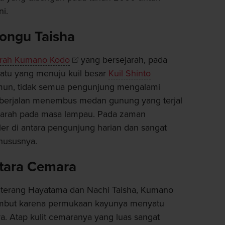
i.
ongu Taisha
arah Kumano Kodo
yang bersejarah, pada
batu yang menuju kuil besar
Kuil Shinto
mun, tidak semua pengunjung mengalami
 berjalan menembus medan gunung yang terjal
ziarah pada masa lampau. Pada zaman
uler di antara pengunjung harian dan sangat
hususnya.
ntara Cemara
terang Hayatama dan Nachi Taisha, Kumano
 lembut karena permukaan kayunya menyatu
a. Atap kulit cemaranya yang luas sangat