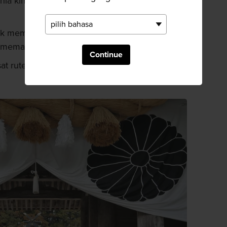
ia kini berada di lokasi aslinya di kuil
k memasuki lingkungan kuil, namun harus
 memasuki kamar barang berharga
Continue
sat rute ziarah Kumano Kodo