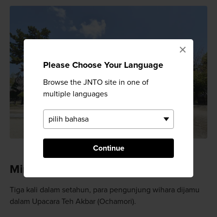
×
Please Choose Your Language
Browse the JNTO site in one of
multiple languages
Continue
Minum dari Cawan Raksasa
Tiga kali dalam setahun, para pengunjung wihara dijamu
dalam Upacara Teh Akbar (Ochamori).