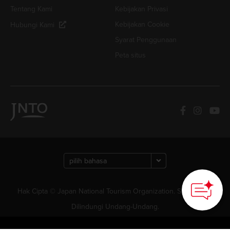
Tentang Kami
Kebijakan Privasi
Kebijakan Cookie
Hubungi Kami
Syarat Penggunaan
Peta situs
Hak Cipta © Japan National Tourism Organization. Semua Hak
Dilindungi Undang-Undang.