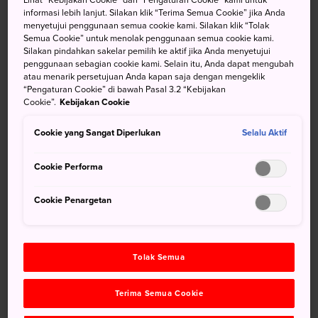
informasi lebih lanjut. Silakan klik “Terima Semua Cookie” jika Anda
Buddha Saidaiji terkenal akan upacara teh yang unik,
menyetujui penggunaan semua cookie kami. Silakan klik “Tolak
tempat para pemuja mengangkat cawan raksasa ke bibir
Semua Cookie” untuk menolak penggunaan semua cookie kami.
mereka.
Silakan pindahkan sakelar pemilih ke aktif jika Anda menyetujui
penggunaan sebagian cookie kami. Selain itu, Anda dapat mengubah
atau menarik persetujuan Anda kapan saja dengan mengeklik
“Pengaturan Cookie” di bawah Pasal 3.2 “Kebijakan
Cookie”.
Kebijakan Cookie
Jangan Lewatkan
Cookie yang Sangat Diperlukan
Selalu Aktif
Shakyamuni Buddha di aula utama dan pahatan
Cookie Performa
Aizen Myoo yang garang di aula Aizen terbuka
untuk umum selama periode yang sudah
Cookie Penargetan
ditentukan pada musim dingin dan musim gugur (15
Januari hingga 4 Februari, dan 25 Oktober hingga
15 November)
Tolak Semua
Upacara teh Ochamori, menampilkan cawan teh
besar, dan Anda mungkin memerlukan bantuan
untuk mengangkatnya
Terima Semua Cookie