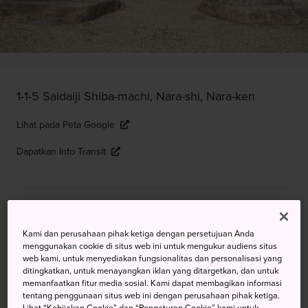
1-1-5 Saidaiji Shiba-machi, Nara-shi, Nara-ken
Lihat pada Peta Google
Dapatkan Info Transit
KATA KUNCI
PETA
Kami dan perusahaan pihak ketiga dengan persetujuan Anda
Salah Satu dari Tujuh Wihara
menggunakan cookie di situs web ini untuk mengukur audiens situs
web kami, untuk menyediakan fungsionalitas dan personalisasi yang
Terbesar di Nara
ditingkatkan, untuk menayangkan iklan yang ditargetkan, dan untuk
memanfaatkan fitur media sosial. Kami dapat membagikan informasi
tentang penggunaan situs web ini dengan perusahaan pihak ketiga.
Sebagai salah satu bandingan dari
Todaiji
, Wihara
Lihat “Kebijakan Cookie” dan “Pengaturan Cookie” kami untuk