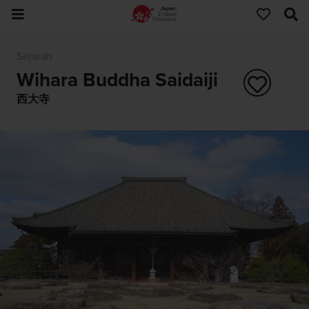
Sejarah
Wihara Buddha Saidaiji
西大寺