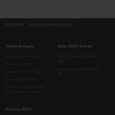
BERANDA
Wihara Buddha Saidaiji
Tautan Berguna
Situs JNTO Terkait
Pengunjung Pertama
JNTO Corporate Website
Cuaca di Jepang
Japan Convention Bureau
Jepang Tur & Aktivitas
Tanya Jawab (FAQ)
Tautan ke Perpustakaan
Foto & Video Jepang
Tentang JNTO