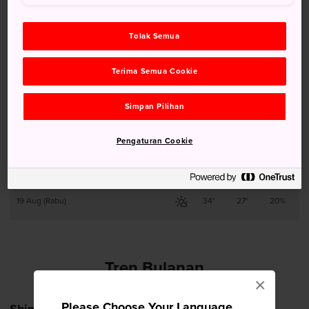
14 Aug (Jumat)
32°
27°
10%
Tolak Semua
15 Aug (Sabtu)
32°
27°
10%
Terima Semua Cookie
16 Aug (Minggu)
33°
27°
40%
Simpan Pilihan
17 Aug (Senin)
33°
27°
40%
Pengaturan Cookie
18 Aug (Selasa)
33°
27°
20%
19 Aug (Rabu)
34°
27°
20%
Tren Bulanan
×
Please Choose Your Language
Shimonoseki