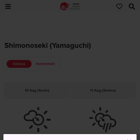
Shimonoseki (Yamaguchi)
Celsius
Fahrenheit
10 Aug (Senin)
11 Aug (Selasa)
Cerah Setelah Berawan
Terkadang Hujan Setelah Cerah