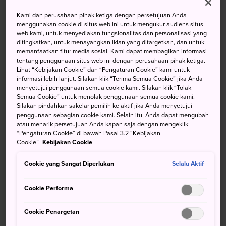
Kami dan perusahaan pihak ketiga dengan persetujuan Anda
menggunakan cookie di situs web ini untuk mengukur audiens situs
Suhu
Suhu
Curah
Suhu
Suhu
Curah
web kami, untuk menyediakan fungsionalitas dan personalisasi yang
maks
min
Hujan
maks
min
Hujan
ditingkatkan, untuk menayangkan iklan yang ditargetkan, dan untuk
memanfaatkan fitur media sosial. Kami dapat membagikan informasi
32°
26°
20%
31°
25°
50%
tentang penggunaan situs web ini dengan perusahaan pihak ketiga.
Lihat “Kebijakan Cookie” dan “Pengaturan Cookie” kami untuk
informasi lebih lanjut. Silakan klik “Terima Semua Cookie” jika Anda
menyetujui penggunaan semua cookie kami. Silakan klik “Tolak
Suhu
Suhu
Curah
Semua Cookie” untuk menolak penggunaan semua cookie kami.
maks
min
Hujan
Silakan pindahkan sakelar pemilih ke aktif jika Anda menyetujui
penggunaan sebagian cookie kami. Selain itu, Anda dapat mengubah
10 Aug (Senin)
32°
26°
20%
atau menarik persetujuan Anda kapan saja dengan mengeklik
“Pengaturan Cookie” di bawah Pasal 3.2 “Kebijakan
Cookie”.
Kebijakan Cookie
11 Aug (Selasa)
31°
25°
50%
Cookie yang Sangat Diperlukan
Selalu Aktif
12 Aug (Rabu)
32°
26°
60%
Cookie Performa
13 Aug (Kamis)
32°
26°
50%
Cookie Penargetan