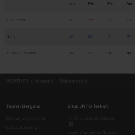
Jan.
Feb.
Mar.
Apr.
Suhu maks
27°
27°
25°
23°
Suhu min
20°
20°
18°
15°
Curah Hujan (mm)
96
129
111
141
WEATHER
chugoku
Shimonoseki
Tautan Berguna
Situs JNTO Terkait
Pengunjung Pertama
JNTO Corporate Website
Cuaca di Jepang
Japan Convention Bureau