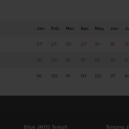
Jan.
Feb.
Mar.
Apr.
May.
Jun.
Ju
27°
27°
25°
23°
21°
18°
17
20°
20°
18°
15°
13°
10°
9°
96
129
111
141
120
117
8
Situs JNTO Terkait
Tentang 