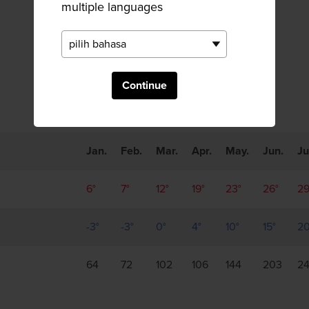
multiple languages
Tren Bulanan
Continue
Jan.
Feb.
Mar.
Apr.
May.
Jun.
Ju
6°
7°
12°
19°
23°
26°
29
-3°
-3°
0°
4°
10°
15°
20
64
72
102
106
144
203
2