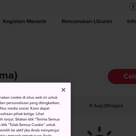
Kegiatan Menarik
Rencanakan Liburan
Inf
ima)
Cel
kan cookie di situs web ini untuk
uhu
Suhu
Curah
an personalisasi yang ditingkatkan,
9 Aug (Minggu)
itur media sosial. Kami dapat
aks
min
Hujan
ahaan pihak ketiga. Lihat
h lanjut. Silakan klik “Terima Semua
 klik “Tolak Semua Cookie” untuk
ilih ke aktif jika Anda menyetujui
atau menarik persetujuan Anda