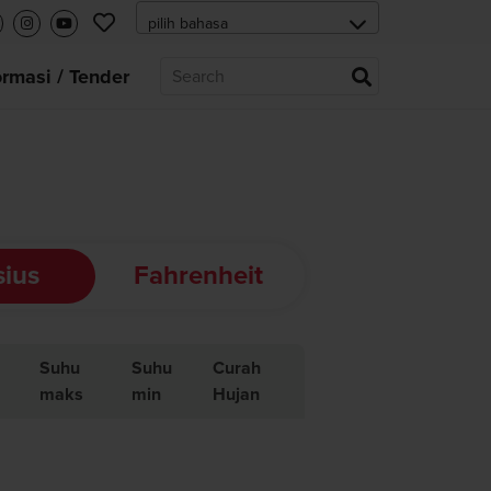
ormasi / Tender
sius
Fahrenheit
Suhu
Suhu
Curah
maks
min
Hujan