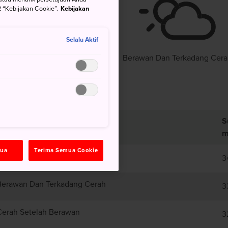
 “Kebijakan Cookie”.
Kebijakan
°
22°
40%
Selalu Aktif
Berawan Dan Terkadang Cer
S
m
mua
Terima Semua Cookie
Berawan Setelah Cerah
3
Berawan Dan Terkadang Cerah
3
Cerah Setelah Berawan
3