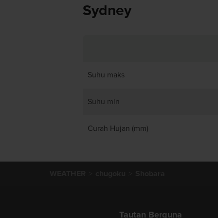
Sydney
Suhu maks
Suhu min
Curah Hujan (mm)
WEATHER
chugoku
Shobara
Tautan Berguna