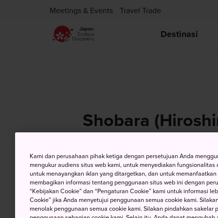
Meetings & Events
Travel Trade
Destinasi
Shobara (Hirosh
Kami dan perusahaan pihak ketiga dengan persetujuan Anda mengguna
S
mengukur audiens situs web kami, untuk menyediakan fungsionalitas d
8 Aug (Sabtu)
untuk menayangkan iklan yang ditargetkan, dan untuk memanfaatkan f
m
membagikan informasi tentang penggunaan situs web ini dengan perus
“Kebijakan Cookie” dan “Pengaturan Cookie” kami untuk informasi lebi
Cookie” jika Anda menyetujui penggunaan semua cookie kami. Silakan
menolak penggunaan semua cookie kami. Silakan pindahkan sakelar pem
penggunaan sebagian cookie kami. Selain itu, Anda dapat mengubah 