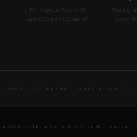
JNTO Corporate Website
Tentang Ka
Japan Convention Bureau
Hubungi K
ijakan Privasi
Kebijakan Cookie
Syarat Penggunaan
Peta s
Japan National Tourism Organization. Semua Hak Dilindungi U