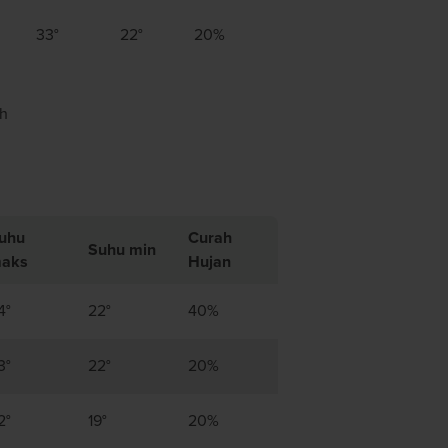
33°
22°
20%
ah
uhu
Curah
Suhu min
aks
Hujan
4°
22°
40%
3°
22°
20%
2°
19°
20%