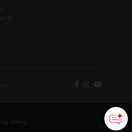
mi
ami
itus
ndang-Undang.