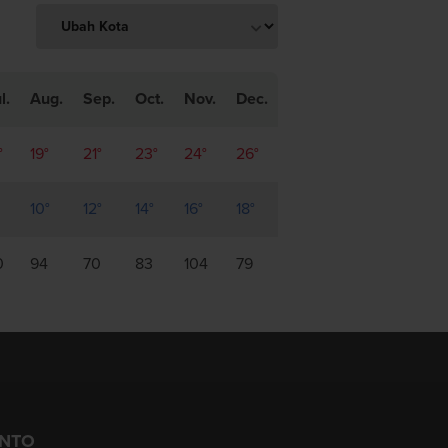
l.
Aug.
Sep.
Oct.
Nov.
Dec.
°
19°
21°
23°
24°
26°
10°
12°
14°
16°
18°
0
94
70
83
104
79
JNTO