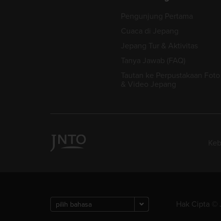
Pengunjung Pertama
Cuaca di Jepang
Jepang Tur & Aktivitas
Tanya Jawab (FAQ)
Tautan ke Perpustakaan Foto
& Video Jepang
Keb
Hak Cipta © 