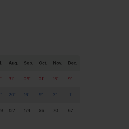
l.
Aug.
Sep.
Oct.
Nov.
Dec.
°
31°
26°
21°
15°
9°
°
20°
16°
9°
3°
-1°
49
127
174
86
70
67