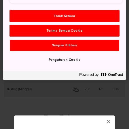
11 Aug (Selasa)
25°
14°
40%
Tolak Semua
12 Aug (Rabu)
28°
15°
40%
Terima Semua Cookie
13 Aug (Kamis)
27°
20°
40%
Simpan Pilihan
14 Aug (Jumat)
28°
21°
40%
Pengaturan Cookie
15 Aug (Sabtu)
29°
19°
30%
16 Aug (Minggu)
29°
17°
30%
Tren Bulanan
×