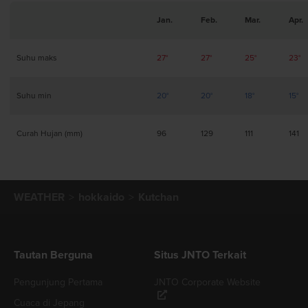
Jan.
Feb.
Mar.
Apr.
Suhu maks
27°
27°
25°
23°
Suhu min
20°
20°
18°
15°
Curah Hujan (mm)
96
129
111
141
WEATHER
hokkaido
Kutchan
Tautan Berguna
Situs JNTO Terkait
Pengunjung Pertama
JNTO Corporate Website
Cuaca di Jepang