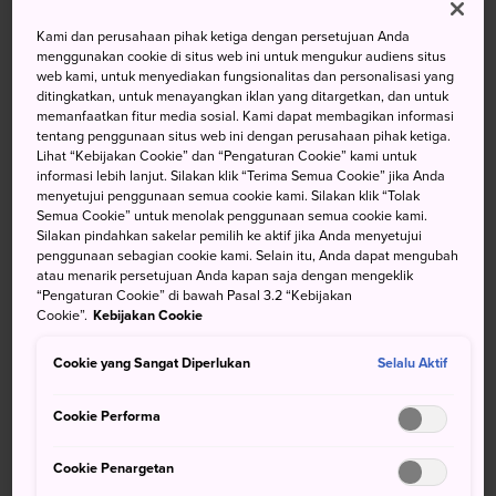
Cerah Dan Terkadang Berawan
Sementara
Kami dan perusahaan pihak ketiga dengan persetujuan Anda
menggunakan cookie di situs web ini untuk mengukur audiens situs
web kami, untuk menyediakan fungsionalitas dan personalisasi yang
Suhu
Suhu
Curah
Suhu
Suhu
Curah
ditingkatkan, untuk menayangkan iklan yang ditargetkan, dan untuk
maks
min
Hujan
maks
min
Hujan
memanfaatkan fitur media sosial. Kami dapat membagikan informasi
tentang penggunaan situs web ini dengan perusahaan pihak ketiga.
30°
18°
20%
24°
17°
70%
Lihat “Kebijakan Cookie” dan “Pengaturan Cookie” kami untuk
informasi lebih lanjut. Silakan klik “Terima Semua Cookie” jika Anda
menyetujui penggunaan semua cookie kami. Silakan klik “Tolak
Semua Cookie” untuk menolak penggunaan semua cookie kami.
Suhu
Suhu
Curah
Silakan pindahkan sakelar pemilih ke aktif jika Anda menyetujui
maks
min
Hujan
penggunaan sebagian cookie kami. Selain itu, Anda dapat mengubah
atau menarik persetujuan Anda kapan saja dengan mengeklik
7 Aug (Jumat)
30°
18°
20%
“Pengaturan Cookie” di bawah Pasal 3.2 “Kebijakan
Cookie”.
Kebijakan Cookie
8 Aug (Sabtu)
24°
17°
70%
Cookie yang Sangat Diperlukan
Selalu Aktif
9 Aug (Minggu)
25°
15°
30%
Cookie Performa
Cookie Penargetan
10 Aug (Senin)
26°
15°
30%