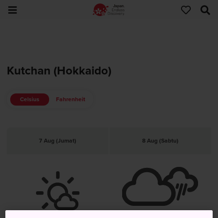
Kutchan (Hokkaido)
Celsius
Fahrenheit
7 Aug (Jumat)
8 Aug (Sabtu)
Berawan Dan Turun Hujan