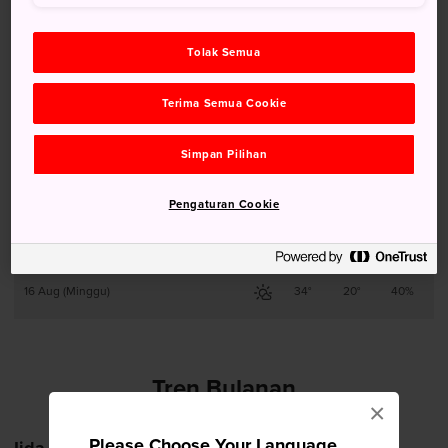
11 Aug (Selasa)
30°
20°
50%
Tolak Semua
12 Aug (Rabu)
32°
19°
40%
Terima Semua Cookie
13 Aug (Kamis)
32°
19°
40%
Simpan Pilihan
14 Aug (Jumat)
30°
21°
90%
Pengaturan Cookie
15 Aug (Sabtu)
32°
20°
70%
16 Aug (Minggu)
34°
20°
40%
Tren Bulanan
×
Please Choose Your Language
Iida