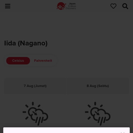
Iida (Nagano)
Celsius
Fahrenheit
7 Aug (Jumat)
8 Aug (Sabtu)
Hujan Setelah Cerah
Hujan Setelah Cerah