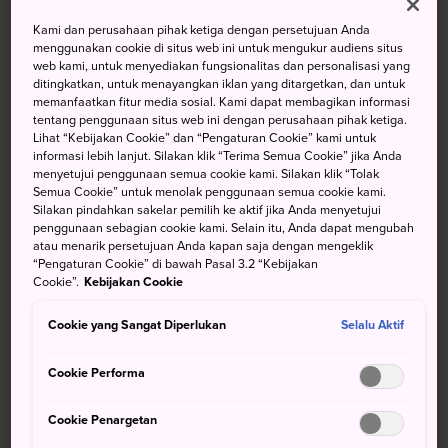
Kami dan perusahaan pihak ketiga dengan persetujuan Anda
menggunakan cookie di situs web ini untuk mengukur audiens situs
Suhu
Suhu
Curah
Suhu
Suhu
Curah
web kami, untuk menyediakan fungsionalitas dan personalisasi yang
maks
min
Hujan
maks
min
Hujan
ditingkatkan, untuk menayangkan iklan yang ditargetkan, dan untuk
memanfaatkan fitur media sosial. Kami dapat membagikan informasi
33°
22°
60%
31°
22°
90%
tentang penggunaan situs web ini dengan perusahaan pihak ketiga.
Lihat “Kebijakan Cookie” dan “Pengaturan Cookie” kami untuk
informasi lebih lanjut. Silakan klik “Terima Semua Cookie” jika Anda
menyetujui penggunaan semua cookie kami. Silakan klik “Tolak
Suhu
Suhu
Curah
Semua Cookie” untuk menolak penggunaan semua cookie kami.
maks
min
Hujan
Silakan pindahkan sakelar pemilih ke aktif jika Anda menyetujui
penggunaan sebagian cookie kami. Selain itu, Anda dapat mengubah
7 Aug (Jumat)
33°
22°
60%
atau menarik persetujuan Anda kapan saja dengan mengeklik
“Pengaturan Cookie” di bawah Pasal 3.2 “Kebijakan
Cookie”.
Kebijakan Cookie
8 Aug (Sabtu)
31°
22°
90%
Cookie yang Sangat Diperlukan
Selalu Aktif
9 Aug (Minggu)
33°
21°
70%
Cookie Performa
10 Aug (Senin)
33°
21°
30%
Cookie Penargetan