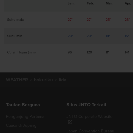
Jan.
Feb.
Mar.
Apr.
Suhu maks
27°
27°
25°
23°
Suhu min
20°
20°
18°
15°
Curah Hujan (mm)
96
129
111
141
WEATHER
hokuriku
Iida
Tautan Berguna
Situs JNTO Terkait
Pengunjung Pertama
JNTO Corporate Website
Cuaca di Jepang
Japan Convention Bureau