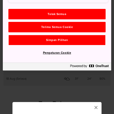
13 Aug (Kamis)
30°
23°
80%
Tolak Semua
14 Aug (Jumat)
30°
24°
80%
Terima Semua Cookie
15 Aug (Sabtu)
28°
24°
90%
Simpan Pilihan
16 Aug (Minggu)
29°
23°
90%
Pengaturan Cookie
17 Aug (Senin)
30°
24°
90%
18 Aug (Selasa)
31°
24°
80%
Tren Bulanan
×