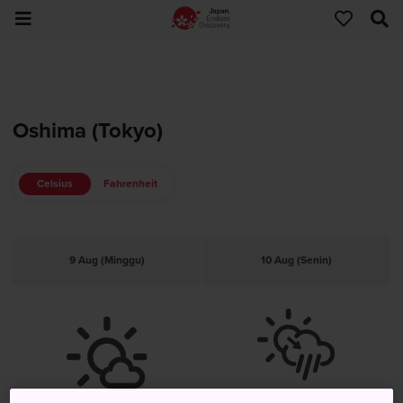
Oshima (Tokyo)
Celsius
Fahrenheit
9 Aug (Minggu)
10 Aug (Senin)
Turun Hujan Sementara Setelah