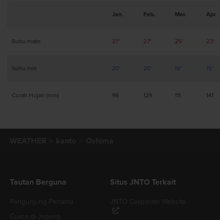
Jan.
Feb.
Mar.
Apr.
Suhu maks
27°
27°
25°
23°
Suhu min
20°
20°
18°
15°
Curah Hujan (mm)
96
129
111
141
WEATHER
kanto
Oshima
Tautan Berguna
Situs JNTO Terkait
Pengunjung Pertama
JNTO Corporate Website
Cuaca di Jepang