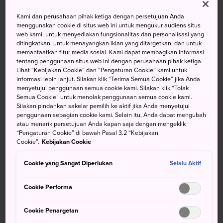
Cerah Dan Terkadang Berawan
Cerah
Kami dan perusahaan pihak ketiga dengan persetujuan Anda
menggunakan cookie di situs web ini untuk mengukur audiens situs
web kami, untuk menyediakan fungsionalitas dan personalisasi yang
Suhu
Suhu
Curah
Suhu
Suhu
Curah
ditingkatkan, untuk menayangkan iklan yang ditargetkan, dan untuk
maks
min
Hujan
maks
min
Hujan
memanfaatkan fitur media sosial. Kami dapat membagikan informasi
tentang penggunaan situs web ini dengan perusahaan pihak ketiga.
31°
23°
20%
31°
24°
80%
Lihat “Kebijakan Cookie” dan “Pengaturan Cookie” kami untuk
informasi lebih lanjut. Silakan klik “Terima Semua Cookie” jika Anda
menyetujui penggunaan semua cookie kami. Silakan klik “Tolak
Semua Cookie” untuk menolak penggunaan semua cookie kami.
Suhu
Suhu
Curah
Silakan pindahkan sakelar pemilih ke aktif jika Anda menyetujui
maks
min
Hujan
penggunaan sebagian cookie kami. Selain itu, Anda dapat mengubah
atau menarik persetujuan Anda kapan saja dengan mengeklik
9 Aug (Minggu)
31°
23°
20%
“Pengaturan Cookie” di bawah Pasal 3.2 “Kebijakan
Cookie”.
Kebijakan Cookie
10 Aug (Senin)
31°
24°
80%
Cookie yang Sangat Diperlukan
Selalu Aktif
11 Aug (Selasa)
28°
22°
40%
Cookie Performa
Cookie Penargetan
12 Aug (Rabu)
28°
24°
90%