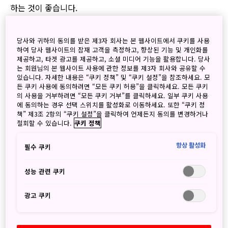
하는 것이 좋습니다.
JNTO 또는 정보에 대한 저작권 보유자는 정보를 사용한 결과
발생하는 직간접적인 어떠한 손실 또는 오해에 대하여 어떠한
당사와 귀하의 동의를 받은 제3자 회사는 본 웹사이트에서 쿠키를 사용
하여 당사 웹사이트의 잠재 고객을 측정하고, 향상된 기능 및 개인화를
방식으로도 책임을 지지 않습니다.
제공하고, 타겟 광고를 제공하고, 소셜 미디어 기능을 활용합니다. 당사
는 회원님의 본 웹사이트 사용에 관한 정보를 제3자 회사와 공유할 수
링크
있습니다. 자세한 내용은 “쿠키 정책” 및 “쿠키 설정”을 참조하세요. 모
든 쿠키 사용에 동의하려면 “모든 쿠키 허용”을 클릭하세요. 모든 쿠키
의 사용을 거부하려면 “모든 쿠키 거부”를 클릭하세요. 일부 쿠키 사용
추가 참조 또는 상거래의 목적을 위한 하이퍼링크는 방문자를
에 동의하는 경우 선택 스위치를 활성화로 이동하세요. 또한 “쿠키 정
다른 웹 사이트로 안내할 수 있습니다. JNTO는 하이퍼링크된
책” 제3조 2항의 “쿠키 설정”을 클릭하여 언제든지 동의를 변경하거나
웹 사이트를 이용하여 방문자 또는 제3자에 의해 발생한 손실
철회할 수 있습니다.
쿠키 정책
이나 손해에 대해 어떠한 방식으로도 책임을 지지 않습니다.
항상 활성화
필수 쿠키
저작권
성능 관련 쿠키
이 웹 사이트는 지적 및/또는 창조적 노력의 과정을 통해 만들
어진 독창적인 구성 요소 (이하 "구성 요소")로 이루어져 있습
광고 쿠키
니다. 구성 요소에는 서면 텍스트, 음악, 그림, 사진, 영화 등의
항목, 컴퓨터 프로그램, 편집 항목, 데이터베이스뿐만 아니라