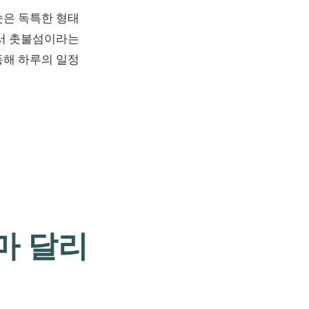
솟은 독특한 형태
해서 촛불섬이라는
동해 하루의 일정
마 달리