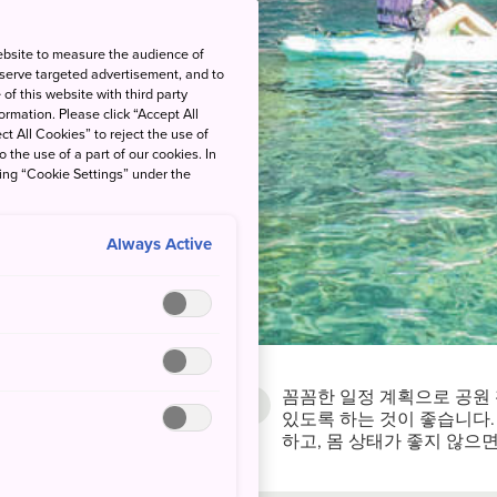
ebsite to measure the audience of
 serve targeted advertisement, and to
of this website with third party
rmation. Please click “Accept All
ct All Cookies” to reject the use of
o the use of a part of our cookies. In
king “Cookie Settings” under the
Always Active
꼼꼼한 일정 계획으로 공원
월 상순에서 11
있도록 하는 것이 좋습니다.
하고, 몸 상태가 좋지 않으
 하순