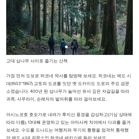
고대 삼나무 사이로 즐기는 산책
가장 먼저 도보로 하코네 역사를 탐방해 보세요. 하코네는 에도 시
대(1603~1867) 교토와 도쿄를 잇던 옛 도카이도 도로의 주요 검문
소였습니다. 400년 된 삼나무가 늘어선 유서 깊은 자갈길을 따라
귀족, 사무라이, 순례자의 발자취를 따라 걸어보세요.
아시노코호 호숫가로 내려가 후지산 풍경을 감상하고(기상 상태에
따라 다름), 13대째 운영하고 있는 아마사케 차야에서 다과를 즐겨
보세요. 수도를 드나드는 여행자와 무기의 통행을 엄격히 통제했
던 에도 시대 검문소인 하코네 세키쇼에 들러 보세요.