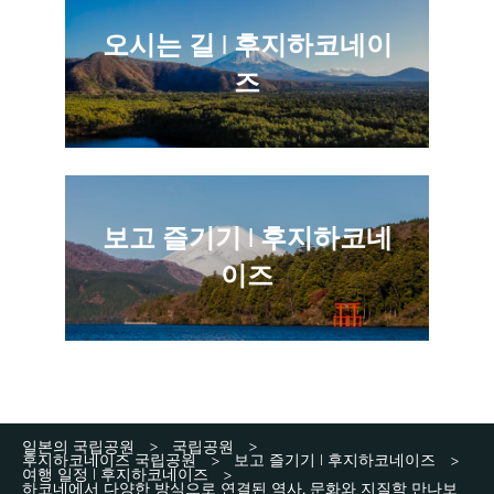
오시는 길 | 후지하코네이
즈
보고 즐기기 | 후지하코네
이즈
일본의 국립공원
국립공원
>
>
후지하코네이즈 국립공원
보고 즐기기 | 후지하코네이즈
>
>
여행 일정 | 후지하코네이즈
>
하코네에서 다양한 방식으로 연결된 역사, 문화와 지질학 만나보