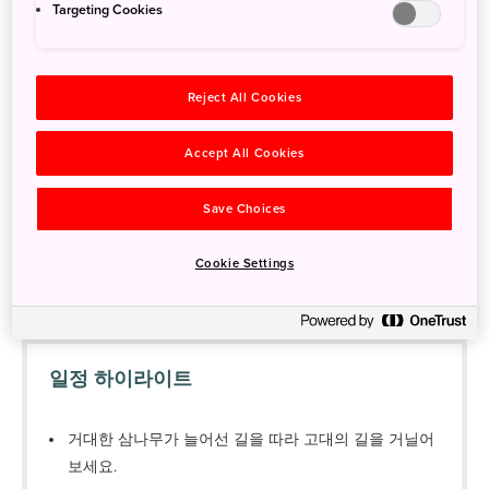
여행 개요
Targeting Cookies
거대한 삼나무가 늘어선 길을 따라 고대
1일 차
의 길을 거닐어 보세요.
Reject All Cookies
팜파스 그래스 들판을 따라 산악자전거
2일 차
타기와 산 위에서의 활강
Accept All Cookies
하코네에서 여전히 활동 중인 화산 현상
3일 차
알아보기
Save Choices
Cookie Settings
화산 활동은 하코네 주변의 지형을 형성했고, 인간의 활동은 이 매
혹적인 지역의 온천 문화와 고대 도로를 만들어냈습니다.
일정 하이라이트
거대한 삼나무가 늘어선 길을 따라 고대의 길을 거닐어
보세요.