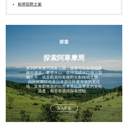
和琴田野之家
探索
探索阿寒摩周
來到阿寒摩周國家公園，遊客可以在原始森
林中漫步、攀登火山、在河流或火口湖上划
獨木舟，或是觀賞特有種野生動植物生態。
由於此園區也是日本原住民愛努族的居住
地，其無窮無盡的自然奇景以及豐富的文化
資產，都非常值得探索體驗。
深入探索