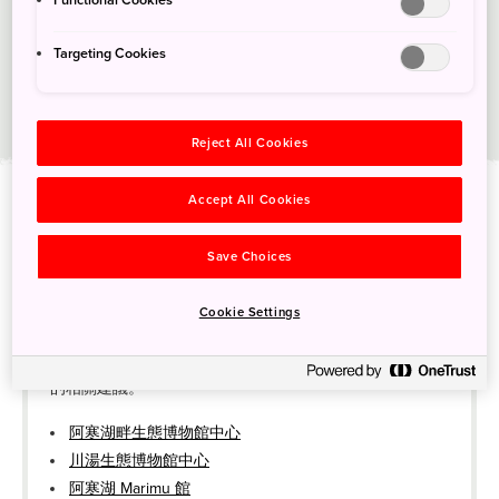
Functional Cookies
Targeting Cookies
Reject All Cookies
阿寒摩周國家公園
Accept All Cookies
Save Choices
遊客資訊服務中心
前往探索公園時，可將這些自然與資訊中心作為旅遊據
Cookie Settings
點，以取得最新的安全建議、天氣狀況、旅遊選擇、步道
和園區地圖等資訊，以及旅遊景點、觀光特色和住宿地點
的相關建議。
阿寒湖畔生態博物館中心
川湯生態博物館中心
阿寒湖 Marimu 館