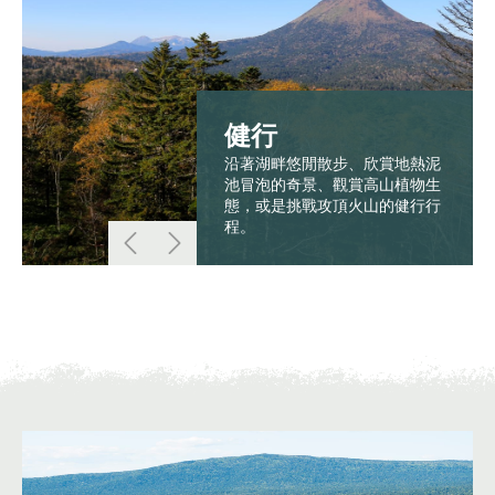
健行
沿著湖畔悠閒散步、欣賞地熱泥
池冒泡的奇景、觀賞高山植物生
態，或是挑戰攻頂火山的健行行
程。