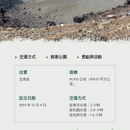
交通方式
探索公園
景點與活動
位置
面積
北海道
91,413 公頃（914.13 平方公
里）
設立日期
交通方式
1934 年 12 月 4 日
從東京出發：2 小時
從札幌出發：2-6 小時
從知床出發：1-2 小時