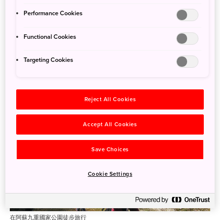
必備用品
Performance Cookies
簡單的觀光旅行和短程健行並不需要特殊裝備。水、防曬霜、防蟲
液、傘或雨衣（如有需要）和垃圾袋等必備用品即綽綽有餘。無論
Functional Cookies
您要前往何處，在選擇鞋類時，耐用性永遠比款式更為重要。除非
該區域有明確標示易於通行（在日本通常稱為「無障礙」區域），
Targeting Cookies
否則在旅途中您可能會遇到暴露在外的樹根、崎嶇或濕滑的道路以
及陡峭的階梯，即使在妥善維護的景點亦是如此。
Reject All Cookies
Accept All Cookies
Save Choices
Cookie Settings
在阿蘇九重國家公園徒步旅行