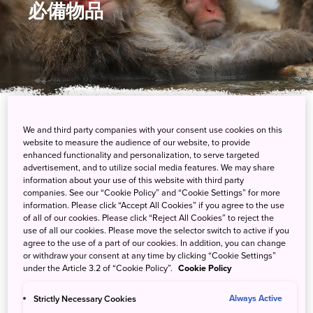
必備物品
We and third party companies with your consent use cookies on this
無法決定旅行時需要攜帶的物品？這完全取決
website to measure the audience of our website, to provide
於您要前往哪些區域、行程的性質和難易程
enhanced functionality and personalization, to serve targeted
度，以及季節性天氣如何。請參閱以下更多內
advertisement, and to utilize social media features. We may share
information about your use of this website with third party
容。
companies. See our “Cookie Policy” and “Cookie Settings” for more
information. Please click “Accept All Cookies” if you agree to the use
無論您計劃在國家公園內從事哪些活動，請務必知悉，公園裡通常
of all of our cookies. Please click “Reject All Cookies” to reject the
use of all our cookies. Please move the selector switch to active if you
不設垃圾桶。因此，除了攜帶面對惡劣天候所需的裝備，也請將產
agree to the use of a part of our cookies. In addition, you can change
生的垃圾一併帶走。充足的現金亦能保障整體行程更加順利。日本
or withdraw your consent at any time by clicking “Cookie Settings”
城市地區的許多商店都接受信用卡，但農村地區仍有許多地方僅收
under the Article 3.2 of “Cookie Policy”.
Cookie Policy
取現金。
Strictly Necessary Cookies
Always Active