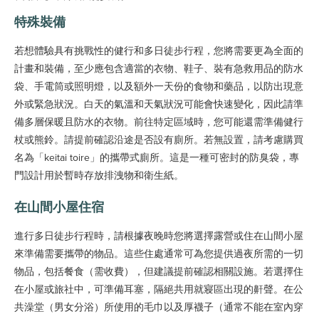
特殊裝備
若想體驗具有挑戰性的健行和多日徒步行程，您將需要更為全面的
計畫和裝備，至少應包含適當的衣物、鞋子、裝有急救用品的防水
袋、手電筒或照明燈，以及額外一天份的食物和藥品，以防出現意
外或緊急狀況。白天的氣溫和天氣狀況可能會快速變化，因此請準
備多層保暖且防水的衣物。前往特定區域時，您可能還需準備健行
杖或熊鈴。請提前確認沿途是否設有廁所。若無設置，請考慮購買
名為「keitai toire」的攜帶式廁所。這是一種可密封的防臭袋，專
門設計用於暫時存放排洩物和衛生紙。
在山間小屋住宿
進行多日徒步行程時，請根據夜晚時您將選擇露營或住在山間小屋
來準備需要攜帶的物品。這些住處通常可為您提供過夜所需的一切
物品，包括餐食（需收費），但建議提前確認相關設施。若選擇住
在小屋或旅社中，可準備耳塞，隔絕共用就寢區出現的鼾聲。在公
共澡堂（男女分浴）所使用的毛巾以及厚襪子（通常不能在室內穿