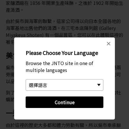
家釀酒廠在 1856 年開業生產味醂，之後於 1902 年開始生
產清酒。
由於吳市與海軍的聯繫，這家公司得以向日本全國各地的
海軍基地出售他們的清酒。在三宅本店陳列館 (Gallery
Miyakeya Shoten) 有一個品嘗區，您可以在此體驗這裡的
著名佳釀。
×
Please Choose Your Language
美食和節慶
Browse the JNTO site in one of
吳市不乏各種節慶活動，在十一月的美食節上，蔵本通兩
multiple languages
旁擺滿了出售當地特產的攤販；在四月的港口節上，則可
以品嘗當地美食並觀看遊艇比賽。
到了八月，海灣會被煙火照亮，而每年二月中央公園的牡
蠣節，則是海鮮愛好者的絕佳之選。
Continue
一道廣受喜愛的家常菜的發源地
由於這裡的歷史大多都和體力勞動有關，所以吳市奉承腳