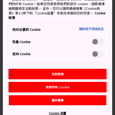
們的所有 Cookie。如果您同意使用我們的部分 cookie，請將選擇
器開關移至活動狀態。 此外，您可以隨時通過點擊《Cookie政
這座城市以煉鋼廠、造船業以及有史以來啟航的最大戰艦
策》第3.2條下的“Cookie設置”來更改或撤回您的同意。
Cookie
「大和號戰列艦」聞名。這裡也是千福釀酒廠的所在地，
政策
而酒廠的座右銘是「和諧精神」。
始终处于活动状态
绝对必要的 Cookie
性能 Cookie
別錯過
定向 Cookie
大和博物館（吳市海事歷史科學館），館藏有著
名戰艦十分之一比例的複製品
品嘗千福釀酒廠的精選清酒
全部拒絕
大快朵頤水手燉菜
接受所有 Cookie
儲存選擇
交通方式
Cookie 设置