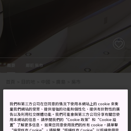
概要
鄰近 吳市
首頁
目的地
中國
廣島
吳市
Photo copyright: Courtesy of Hiroshima Prefecture
我們和第三方公司在您同意的情況下使用本網站上的 cookie 來衡
量我們網站的受眾、提供增強的功能和個性化、提供有針對性的廣
告以及利用社交媒體功能。我們可能會與第三方公司分享有關您使
來到吳市，瞭解日本海軍歷史，
用本網站的信息。 請參閱我們的“Cookie 政策”和“Cookie 設
置”了解更多信息。 如果您同意使用我們的所有 cookie，請單擊
並品嘗當地清酒
“接受所有 Cookie”。請點擊“拒絕所有 Cookie”以拒絕使用我