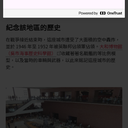
搭乘列車，只需 30 分鐘左右可從廣島站直達吳站。
從廣島港到吳市，搭乘汽車渡輪大約需要 45 分鐘。
紀念該地區的歷史
在戰爭接近結束時，這座城市遭受了大面積的空中轟炸，
並於 1946 年至 1952 年被英聯邦佔領軍佔領。
大和博物館
（吳市海事歷史科學館）
收藏著著名戰艦的等比例模
型，以及當時的車輛與武器，以此來銘記這座城市的歷
史。