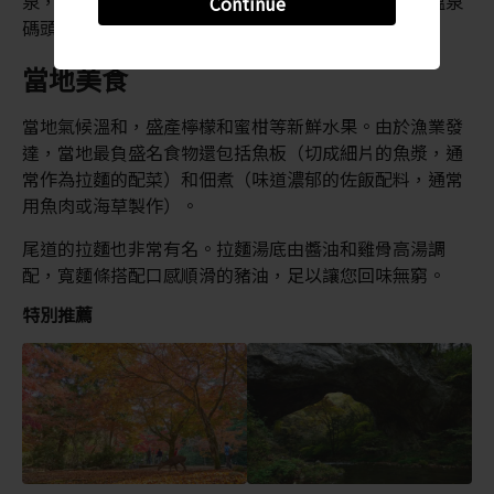
泉，以及提供奢華住宿和迷人海灣景觀的貝拉維斯塔溫泉
Continue
碼頭酒店。
當地美食
當地氣候溫和，盛產檸檬和蜜柑等新鮮水果。由於漁業發
達，當地最負盛名食物還包括魚板（切成細片的魚漿，通
常作為拉麵的配菜）和佃煮（味道濃郁的佐飯配料，通常
用魚肉或海草製作）。
尾道的拉麵也非常有名。拉麵湯底由醬油和雞骨高湯調
配，寬麵條搭配口感順滑的豬油，足以讓您回味無窮。
特別推薦