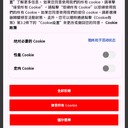
市之一。這裡最初是德川家康的表兄水野勝成在 1619 年
置”了解更多信息。 如果您同意使用我們的所有 cookie，請單擊
建造的一座城下町，現為東海道山陽新幹線上的一個停靠
“接受所有 Cookie”。請點擊“拒絕所有 Cookie”以拒絕使用我
們的所有 Cookie。如果您同意使用我們的部分 cookie，請將選擇
站。
器開關移至活動狀態。 此外，您可以隨時通過點擊《Cookie政
策》第3.2條下的“Cookie設置”來更改或撤回您的同意。
Cookie
政策
別錯過
始终处于活动状态
绝对必要的 Cookie
性能 Cookie
在瀨戶田日落海灘欣賞落日
大口品嘗尾道拉麵
定向 Cookie
對中國三十三觀音靈場朝聖路線中的其中一座靈
場敬拜
全部拒絕
接受所有 Cookie
交通方式
儲存選擇
從廣島出發搭乘區間車，從廣島站出發經三原站到
尾道