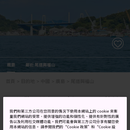
概要
鄰近 尾道與福山
首頁
目的地
中國
廣島
尾道與福山
以海灘、健行、騎行以及坐落於
陡峭斜坡上的秀美小鎮而聞名
我們和第三方公司在您同意的情況下使用本網站上的 cookie 來衡
量我們網站的受眾、提供增強的功能和個性化、提供有針對性的廣
告以及利用社交媒體功能。我們可能會與第三方公司分享有關您使
福山是全縣僅次於
廣島
的第二大城市，也是最古老的城
用本網站的信息。 請參閱我們的“Cookie 政策”和“Cookie 設