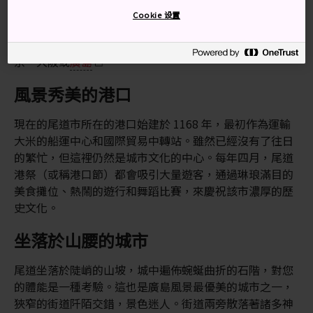
站大約需要 80 分鐘。從福山站出發，到尾道站大約需要
Cookie 设置
20 分鐘。約 90 分鐘。
福山車站是東海道山陽新幹線的一個停靠站，可通往東
京、大阪或
廣島
。
風景秀美的港口
現在的尾道市所在的港口始建於 1168 年，最初作為運輸
大米的船運中心和國際貿易中轉站。雖然已經沒有了往日
的繁忙，但這裡仍然是城市文化的中心。每年四月，尾道
港祭（或稱港口節）都會吸引大量遊客，通過琳琅滿目的
美食攤位、熱鬧的遊行和舞蹈比賽，來慶祝該市濃厚的歷
史文化。
坐落於山腰的城市
尾道坐落於陡峭的山坡，城中遍佈蜿蜒曲折的石階，對您
的體能是一種考驗。這也是廣島風景最優美的城市之一，
狹窄的街道阡陌交錯，景色迷人。街道兩旁散落著諸多神