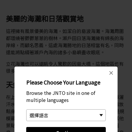
美麗的海灘和日落觀賞地
這裡擁有風景優美的海灘，如潔白的島波海灘。海灘周圍
都環繞著鬱鬱蔥蔥的樹林。瀨戶田日落海灘擁有綿長的海
岸線，而顧名思義，這處海灘勝地的日落相當有名，同時
還能將點綴著瀨戶內海的諸多小島嶼盡收眼底。
立花海灘也可以遠眺令人驚歎的因島大橋。這個地區也有
很多其他極具特色的海灘等您來探索。
×
Please Choose Your Language
天然溫泉
Browse the JNTO site in one of
在上下攀爬一整天風景優美的山坡，或在自行車道上揮灑
multiple languages
汗水之後，您可在該地多個天然溫泉中選擇一處，盡情放
鬆身心。尾道交流之鄉 (Onomichi Fureai-no-Sato) 是規
模最大的溫泉設施之一，設有多家餐廳和一家酒店。其他
景點包括可從尾道車站搭乘巴士或計程車前往的平原溫