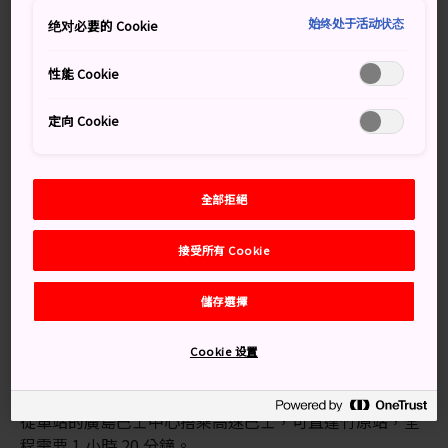
海灘、溫泉和島嶼。
始终处于活动状态
绝对必要的 Cookie
性能 Cookie
別錯過
定向 Cookie
參觀因棲息著數百隻野兔而聞名的大久野島
遊覽竹原的老城區，在迷人的狹窄街道上悠然漫
全部拒絕
步
接受所有 Cookie
交通方式
儲存選擇
Cookie 设置
從廣島到竹原的最佳交通方式是乘坐電車，或者先坐電車
再換乘巴士。可從東京或大阪搭乘新幹線到達廣島，
從車站的廣島巴士中心搭乘高速巴士，可直達竹原站，全
程需要 1 小時 20 分鐘。