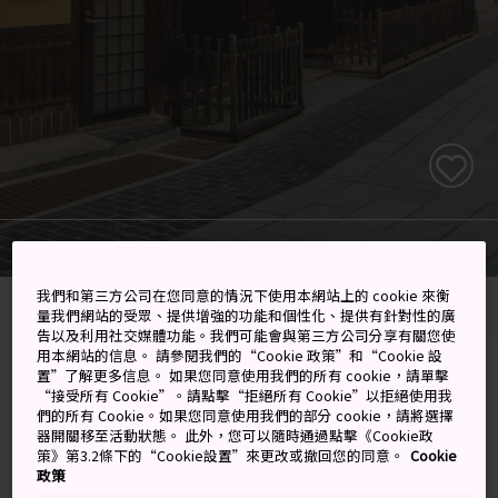
概要
鄰近 竹原
我們和第三方公司在您同意的情況下使用本網站上的 cookie 來衡
首頁
目的地
中國
廣島
竹原
量我們網站的受眾、提供增強的功能和個性化、提供有針對性的廣
告以及利用社交媒體功能。我們可能會與第三方公司分享有關您使
用本網站的信息。 請參閱我們的“Cookie 政策”和“Cookie 設
探尋海岸的理想之地
置”了解更多信息。 如果您同意使用我們的所有 cookie，請單擊
“接受所有 Cookie”。請點擊“拒絕所有 Cookie”以拒絕使用我
們的所有 Cookie。如果您同意使用我們的部分 cookie，請將選擇
竹原市坐擁保存完好的江戶時代（1603-1867 年）建築，
器開關移至活動狀態。 此外，您可以隨時通過點擊《Cookie政
策》第3.2條下的“Cookie設置”來更改或撤回您的同意。
Cookie
因而享有廣島「小京都」的美譽。竹原市位於瀨戶內海沿
政策
岸，距離
廣島市
以東約一個半小時的路程，這裡附近有