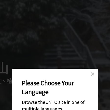
山
×
道、植物園和馬場。
Please Choose Your
Language
Browse the JNTO site in one of
multiple languages