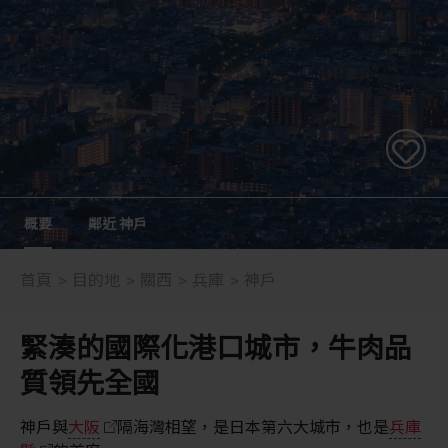
概要
鄰近 神戶
首頁
目的地
關西
兵庫
神戶
緊湊的國際化港口城市，牛肉品
質領先全國
神戶與
大阪
隔海灣相望，是日本第六大城市，也是
兵庫