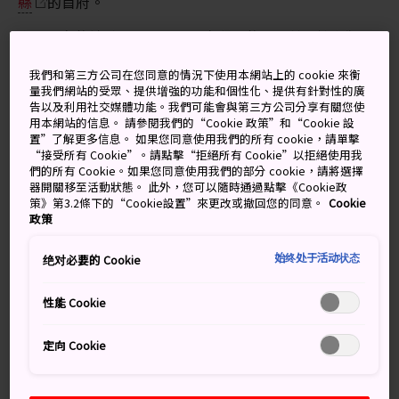
縣
的首府。
世界聞名的神戶歷來是日本國際貿易的大本營，擁有獨一
無二的歷史和鮮明的建築風格。
我們和第三方公司在您同意的情況下使用本網站上的 cookie 來衡
量我們網站的受眾、提供增強的功能和個性化、提供有針對性的廣
告以及利用社交媒體功能。我們可能會與第三方公司分享有關您使
用本網站的信息。 請參閱我們的“Cookie 政策”和“Cookie 設
別錯過
置”了解更多信息。 如果您同意使用我們的所有 cookie，請單擊
“接受所有 Cookie”。請點擊“拒絕所有 Cookie”以拒絕使用我
們的所有 Cookie。如果您同意使用我們的部分 cookie，請將選擇
探索繁華的神戶臨海樂園，攀登神戶港塔
器開關移至活動狀態。 此外，您可以隨時通過點擊《Cookie政
策》第3.2條下的“Cookie設置”來更改或撤回您的同意。
Cookie
品嘗世界知名的神戶牛肉
政策
附近日本最古老的溫泉之一：有馬溫泉
始终处于活动状态
绝对必要的 Cookie
性能 Cookie
交通方式
定向 Cookie
從東京搭乘 JR 東海道/山陽新幹線可直達神戶。