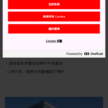
全部拒絕
搭乘不同的列車，從東京到新神戶站大約需要 160 到 195
分鐘。若持有
日本鐵路通票
，可以搭乘光號列車。東京
羽田機場
和神戶機場之間，每天有多趟全日空和天馬航
接受所有 Cookie
空的往來航班。前往神戶最便宜的方式是搭乘夜間巴士。
多家公司都提供從東京前往大阪地區的 8-9 小時旅遊行
儲存選擇
程，價格從 5000 日幣到 8500 日幣不等。
Cookie 设置
知識補給站
神戶的南京町是日本三大唐人街區之一
該市是世界聞名的神戶牛肉產地
1995 年，阪神大地震摧毀了神戶