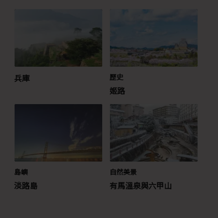
兵庫
歷史
姬路
島嶼
自然美景
淡路島
有馬溫泉與六甲山