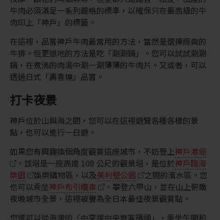
牛肉必須滿足一系列嚴格的標準，以確保只在最高級的牛
肉印上「神戶」的標籤。
在這裡，品嘗神戶牛肉最常用的方法，當然是選擇經典的
牛排。但更道地的方法是吃「涮涮鍋」。您可以試試涮涮
鍋，在煮沸的肉湯中涮一涮薄薄的牛肉片。又或者，可以
透過日式「壽喜燒」品嘗。
打卡夜景
神戶位於山與海之間，您可以在這裡遊覽各種各樣的景
點，也可以進行一日遊。
如果您有興趣換個角度觀賞這座城市，不妨登上
神戶港塔
。該塔是一座高達 108 公尺的觀景塔，是位於
神戶臨海
樂園
娛樂購物區，以及
美利堅公園
之間的濱水區。您
也可以乘坐
神戶布引纜車
、攀登六甲山，並在山上俯瞰
夜晚城市全景，這裡被譽為全日本最佳夜景觀賞點。
您還可以從海灣的「中突提中央旅客碼頭」，乘坐午間和