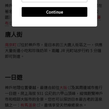
神戶還有很多風景優美的公園和熱門的海濱景點。您可在
著名的
相樂園
（一座位於城市中心的日式傳統景觀公
Continue
園）逛逛，也可以從新神戶站步行 40 分鐘，經過
布引瀑
布
，前往神戶布引香草園。
唐人街
南京町
位於神戶市，是日本的三大唐人街區之一，供應
大量街邊小吃和珍珠奶茶。距離 JR 元町站步行約 5 分鐘
即可到達。
一日遊
神戶地理位置優越，最適合前往
大阪
及其周邊城市進行
一日遊。爬上海拔 931 公尺的六甲山頂峰，縱情飽覽神戶
市和相鄰大阪市的全景。您也可以探訪日本最古老的溫泉
鎮之一：
有馬溫泉
，盡情享受天然療癒泉水。