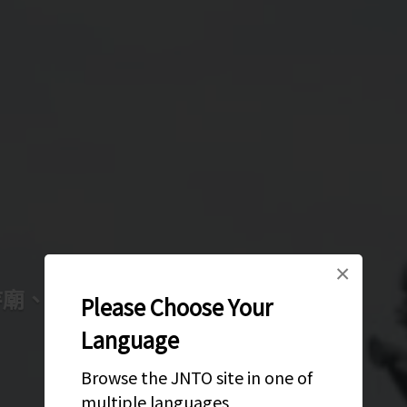
×
寺廟、櫻花與鹿群
Please Choose Your
Language
Browse the JNTO site in one of
multiple languages