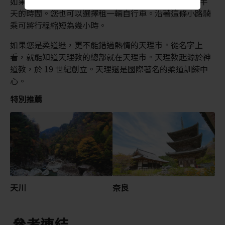
如果您打算徒步走完 15 公里的山之邊道，請至少預留半
天的時間。您也可以選擇租一輛自行車。沿著這條小路騎
乘可將行程縮短為幾小時。
如果您是柔道迷，更不能錯過熱情的天理市。從名字上
看，就能知道天理教的總部就在天理市。天理教起源於神
道教，於 19 世紀創立。天理還是國際著名的柔道訓練中
心。
特別推薦
天川
奈良
參考連結