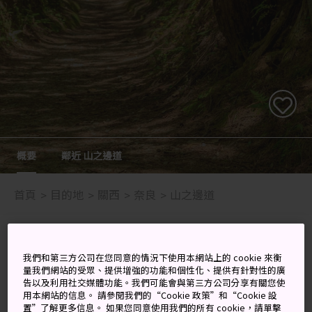
概要
鄰近 山之邊道
首頁
目的地
關西
奈良
山之邊道
古老道路，探索先鋒
我們和第三方公司在您同意的情況下使用本網站上的 cookie 來衡
量我們網站的受眾、提供增強的功能和個性化、提供有針對性的廣
山之邊道位於奈良盆地東部邊緣，是日本記錄中最古老的
告以及利用社交媒體功能。我們可能會與第三方公司分享有關您使
道路。該道屬於新海道 (Shinkaido) 的一部分，新海道的
用本網站的信息。 請參閱我們的“Cookie 政策”和“Cookie 設
起點位於江戶，也就是現在的東京，蜿蜒曲折地穿過一片
置”了解更多信息。 如果您同意使用我們的所有 cookie，請單擊