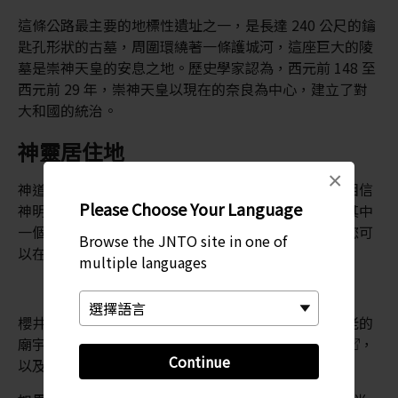
這條公路最主要的地標性遺址之一，是長達 240 公尺的鑰
匙孔形狀的古墓，周圍環繞著一條護城河，這座巨大的陵
墓是崇神天皇的安息之地。歷史學家認為，西元前 148 至
西元前 29 年，崇神天皇以現在的奈良為中心，建立了對
大和國的統治。
神靈居住地
×
神道教是大和朝廷的統治中心理念，神職崇拜神明，相信
Please Choose Your Language
神明棲息在天地自然萬物之中。三輪山很有可能就是其中
一個崇拜場所，因此這座山非常神聖，禁止攀登。但您可
Browse the JNTO site in one of
以在附近的狹井神社，暢飲從地下涓涓冒出的山泉水。
multiple languages
櫻井市本身就是一座歷史悠久的古城，這裡有很多古老的
廟宇和神社，包括供奉著佛教智慧之神的
安倍文殊院
，
Continue
以及專門供奉米酒神的著名神社：
大神神社
。