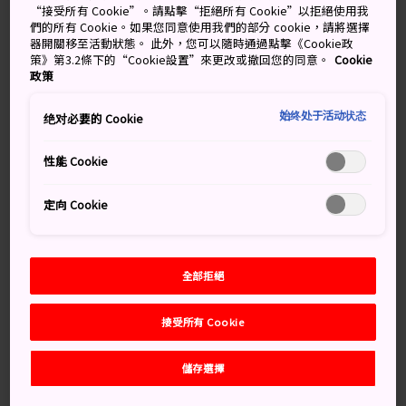
“接受所有 Cookie”。請點擊“拒絕所有 Cookie”以拒絕使用我
散落著天皇陵墓和被遺忘的寺廟廢墟的土地。
們的所有 Cookie。如果您同意使用我們的部分 cookie，請將選擇
器開關移至活動狀態。 此外，您可以隨時通過點擊《Cookie政
山之邊道道路平緩，適合健行，讓您近距離感受日本的農
策》第3.2條下的“Cookie設置”來更改或撤回您的同意。
Cookie
村生活。一路上您會遇到友善的當地人，以及無人看管的
政策
攤位出售的各種新鮮農產品。
始终处于活动状态
绝对必要的 Cookie
性能 Cookie
別錯過
定向 Cookie
深入令人驚歎的雪松樹林之中，參觀古老的石上
神宮
繞著有著奇特鑰匙孔形狀的天皇陵墓走一圈
全部拒絕
品嘗櫻井當地的特色美食：素麵
接受所有 Cookie
儲存選擇
交通方式