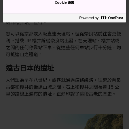
Cookie 设置
山之邊道是東京通往京都的綿長公路的一部分，但最受歡
迎的路段是在
奈良縣
。這一段公路與 JR 櫻井線（天理
站到櫻井站）並行。
您可以從京都或大阪直達天理站，但從奈良站前往會更便
利。搭乘 JR 櫻井線從奈良站出發，在天理站、櫻井站或
之間的任何停靠站下車。從這些任何車站步行十分鐘，均
可抵達山之邊道。
遠古日本的遺址
人們認為早在八世紀，旅客就通過這條線路，往返於奈良
古都和櫻井的偏遠山城之間。石上和櫻井之間長達 15 公
里的路線上遍布的遺址，正好印證了這段古老的歷史。