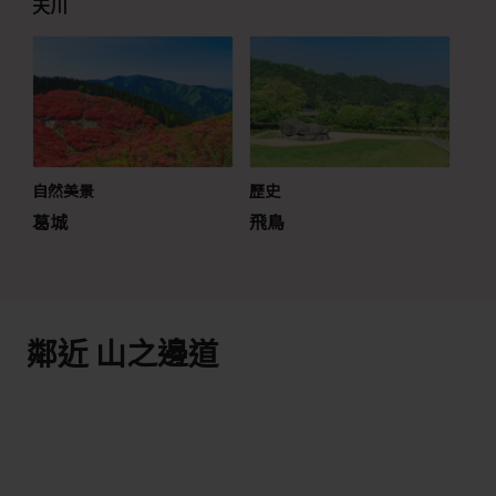
天川
自然美景
歷史
葛城
飛鳥
鄰近 山之邊道