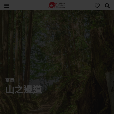
奈良
山之邊道