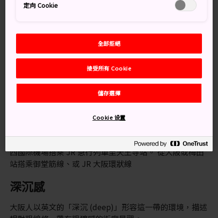
定向 Cookie
全部拒絕
接受所有 Cookie
儲存選擇
交通方式
Cookie 设置
天王寺是主要的轉運站，因此可經由多種方式前往。從關
西國際機場搭乘 JR 急行列車至天王寺站。 從大阪或梅田
站搭乘御堂筋線、或 JR 大阪環狀線
深沉感
大阪人以英文的「深沉 (deep)」形容這一帶的環境，描述