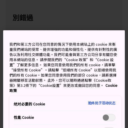
別錯過
到訪日本最高的建築「阿倍野橋車站大樓
HARUKAS」
我們和第三方公司在您同意的情況下使用本網站上的 cookie 來衡
在大阪的新世界品嚐串揚（炸肉串和蔬菜串）
量我們網站的受眾、提供增強的功能和個性化、提供有針對性的廣
告以及利用社交媒體功能。我們可能會與第三方公司分享有關您使
到訪日本最古老的神社之一，以及其中五層樓高
用本網站的信息。 請參閱我們的“Cookie 政策”和“Cookie 設
的寶塔
置”了解更多信息。 如果您同意使用我們的所有 cookie，請單擊
“接受所有 Cookie”。請點擊“拒絕所有 Cookie”以拒絕使用我
四天王寺在每個月 21 號及 22 號都會舉辦著名
們的所有 Cookie。如果您同意使用我們的部分 cookie，請將選擇
的跳蚤市場
器開關移至活動狀態。 此外，您可以隨時通過點擊《Cookie政
策》第3.2條下的“Cookie設置”來更改或撤回您的同意。
Cookie
政策
始终处于活动状态
绝对必要的 Cookie
性能 Cookie