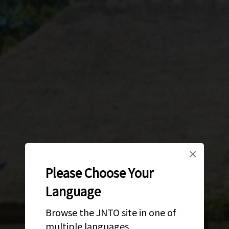
×
Please Choose Your
Language
Browse the JNTO site in one of
multiple languages