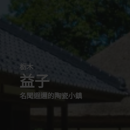
栃木
益子
名聞遐邇的陶瓷小鎮