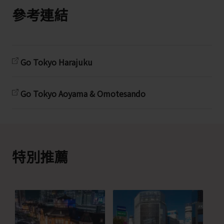
參考連結
Go Tokyo Harajuku
Go Tokyo Aoyama & Omotesando
特別推薦