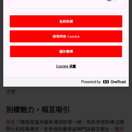
原宿
和表參道均可搭乘電車直達。
可乘坐 JR 山手線到原宿站下車，前往原宿的竹下通；或
全部拒絕
乘坐地鐵千代田線到明治神宮前站下車，前往表參道。原
宿和表參道由一條林蔭大道相連，因此往返兩地最便捷的
接受所有 Cookie
方式是步行。
知識補給站
儲存選擇
原宿的竹下通是東京街頭的時尚中心
Cookie 设置
表參道是前往明治神宮的參拜道路，於 1920 年開放
原宿站旁的神宮橋是角色扮演愛好者和搖滾舞者的聚集
之地
別樣魅力，相互吸引
原宿
通常是當地最新潮流的第一線，而表參道則專注國
際化和經典潮流。表參道的奢侈品牌門店鱗次櫛比，而
原