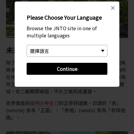
×
Please Choose Your Language
Browse the JNTO site in one of
multiple languages
未來與過去的碰撞交匯之地
除了作為高級時尚和潮流尖端的代名詞，這兩個街區的角
Continue
角落落也都浸染了厚重的歷史。
原宿
是
明治神宮
的所
在地，而明治神宮是東京最著名、參拜人數最多的宗教場
所之一，也有著東京最大的綠地之一。神社於 1920 年建
成，在二戰期間被毀，不久之後完成重建。
表參道是前往
明治神宮
的正參拜道路，日語的「表」
(omote) 意為「正面」，「參道」(sando) 意為「參拜道
路」。