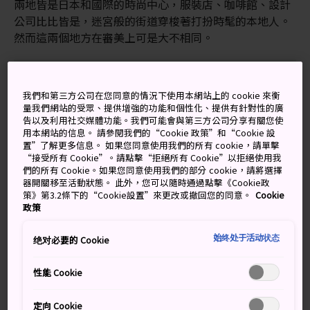
兩地皆是日本和國際的時尚中心，服裝店、咖啡館、設計
公司比比皆是，迷宮般的街道穿梭著打扮時髦的本地人。
然而這兩個地方在審美上可是大不相同。
我們和第三方公司在您同意的情況下使用本網站上的 cookie 來衡
別錯過
量我們網站的受眾、提供增強的功能和個性化、提供有針對性的廣
告以及利用社交媒體功能。我們可能會與第三方公司分享有關您使
用本網站的信息。 請參閱我們的“Cookie 政策”和“Cookie 設
原宿精緻的街邊甜點（比如起司蛋糕可麗餅）和
置”了解更多信息。 如果您同意使用我們的所有 cookie，請單擊
獨特的主題咖啡館
“接受所有 Cookie”。請點擊“拒絕所有 Cookie”以拒絕使用我
們的所有 Cookie。如果您同意使用我們的部分 cookie，請將選擇
隱藏在路易威登大樓頂層的「Espace Louis
器開關移至活動狀態。 此外，您可以隨時通過點擊《Cookie政
Vuitton」畫廊
策》第3.2條下的“Cookie設置”來更改或撤回您的同意。
Cookie
政策
在表參道之丘享受無與倫比的奢華購物體驗
始终处于活动状态
绝对必要的 Cookie
性能 Cookie
交通方式
定向 Cookie