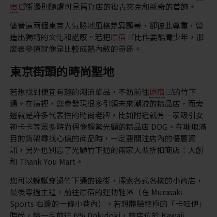
宿
街邊則隨處可見舊貨店的復古夾克和新奇的首飾。
儘管這兩個東京人氣勝地風格差異顯著，卻彼此尊重，營
造出獨特的文化和諧感。若把
原宿
比作耍酷青少年，那
麼表參道就像是比較成熟內斂的哥哥。
東京街頭的時尚聖地
若想找到便宜有趣的潮流單品，不妨前往
原宿
的竹下
通。在這裡，您會發現很多引領未來潮流的精品店，而旁
邊就是許多代表性的時尚老牌，比如附近就有一家吸引女
神卡卡等眾多時尚偶像頻繁光顧的精品店 DOG。在琳琅滿
目的貨架尋找心儀的商品時，一定要關注店內的優惠資
訊，另外也別忘了光顧竹下通的兩家大型折扣商店：大創
和 Thank You Mart。
您可以蜿蜒穿過竹下通的後街，探索各式各樣的小商店，
最後穿過主道，前往原宿的運動鞋區（在 Murasaki
Sports 右邊的一條小巷內）。若想體驗終極的「卡哇伊」
時尚，請一定前往 6% Dokidoki，該店位於 Kawaii