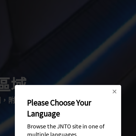
區域
×
附近還有一座 17 世紀的瑰麗花園
Please Choose Your
Language
Browse the JNTO site in one of
multiple languages