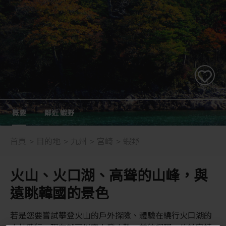
概要
鄰近 蝦野
首頁
目的地
九州
宮崎
蝦野
火山、火口湖、高聳的山峰，與
遠眺韓國的景色
若是您要嘗試攀登火山的戶外探險、體驗在繞行火口湖的