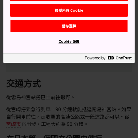
接受所有 Cookie
別錯過
儲存選擇
在六觀音御池悠閒漫步
Cookie 设置
登上霧島火山山脊的 12 公里健行步道
從韓國岳山頂，試著遙望韓國的景色
交通方式
從霧島神宮站搭巴士前往蝦野。
從宮崎搭乘急行列車，90 分鐘就能抵達霧島神宮站。如果
自行開車前往，走收費的高速公路或一般道路都可以。從
宮崎市
出發，車程大約為 90 分鐘。