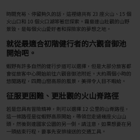
時間充裕、停留夠久的話，這裡總共有 23 座火山、15 個
火山口和 10 個火口湖等著您探索。霧島連山壯觀的山野
景致，是每個火山愛好者和探險家的夢想之地。
就從最適合初階健行者的六觀音御池
開始吧。
蝦野有許多自然的健行步道可以選擇，但是大部分旅客都
會從旅客中心開始前往六觀音御池附近。大約兩個小時的
悠閒路程，四周山巒高原的風景，美得令人目不暇給。
征服更困難、更壯觀的火山脊路徑
若是您具有冒險精神，則可以選擇 12 公里的山脊路徑，
這一條路徑是從蝦野高原開始，帶領您走過幾座火山山
頭，然後到達國家公園的另一側。請注意，如果想要在另
一頭結束行程，要事先安排接送的交通工具。