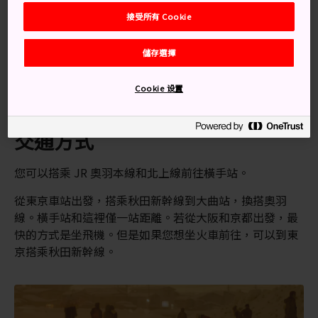
接受所有 Cookie
鐮倉祭上閃閃發光的迷你雪屋
每年夏天的全國煙火競技會
儲存選擇
四月底在真人公園賞櫻
Cookie 设置
交通方式
您可以搭乘 JR 奧羽本線和北上線前往橫手站。
從東京車站出發，搭乘秋田新幹線到大曲站，換搭奧羽
線。橫手站和這裡僅一站距離。若從大阪和京都出發，最
快的方式是坐飛機。但是如果您想坐火車前往，可以到東
京搭乘秋田新幹線。