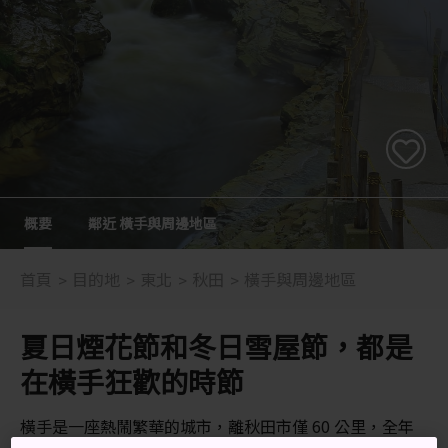
概要
鄰近 橫手與周邊地區
首頁
目的地
東北
秋田
橫手與周邊地區
夏日煙花節和冬日雪屋節，都是
在橫手狂歡的時節
橫手是一座熱鬧繁華的城市，離秋田市僅 60 公里，全年