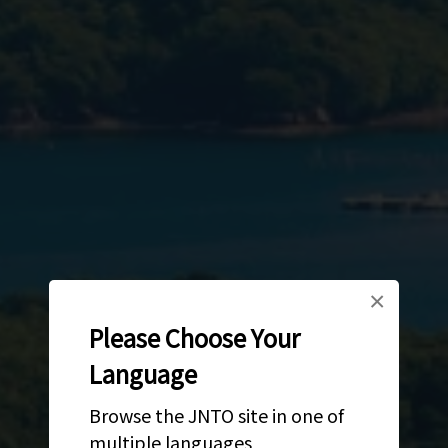
×
Please Choose Your
Language
Browse the JNTO site in one of
multiple languages