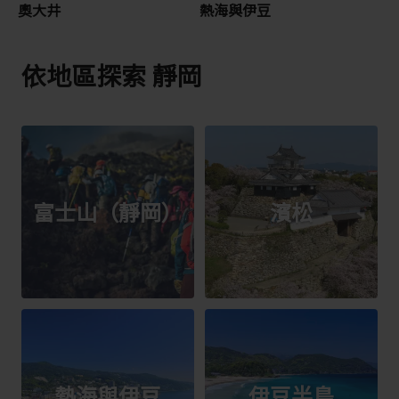
奧大井
熱海與伊豆
依地區探索 靜岡
富士山（靜岡）
濱松
熱海與伊豆
伊豆半島