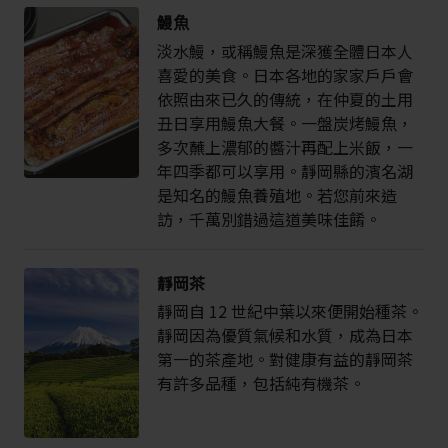
鰻魚
淡水鰻，或稱鰻魚是深獲全體日本人
喜愛的美食。日本各地的家家戶戶會
依照由來已久的傳統，在仲夏的土用
丑日享用鰻魚大餐。一盤炭烤鰻魚，
多次蘸上濃郁的醬汁再配上米飯，一
年四季都可以享用。靜岡縣的濱名湖
是知名的鰻魚養殖地。若您前來造
訪，千萬別錯過這道美味佳餚。
靜岡茶
靜岡自 12 世紀中葉以來便開始種茶。
靜岡因為優質氣候和水質，成為日本
第一的茶產地。對健康有益的靜岡茶
有許多品種，包括純有機茶。