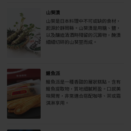
山葵漬
山葵是日本料理中不可或缺的食材，
起源於靜岡縣。山葵漬是用糖、鹽，
以及釀造清酒時殘留的沉澱物，醃漬
細細切碎的山葵莖而成。
鰻魚派
鰻魚派是一種香甜的層狀糕點，含有
鰻魚提取物，質地細膩輕盈。口感美
味開胃，非常適合搭配咖啡、茶或霜
淇淋享用。