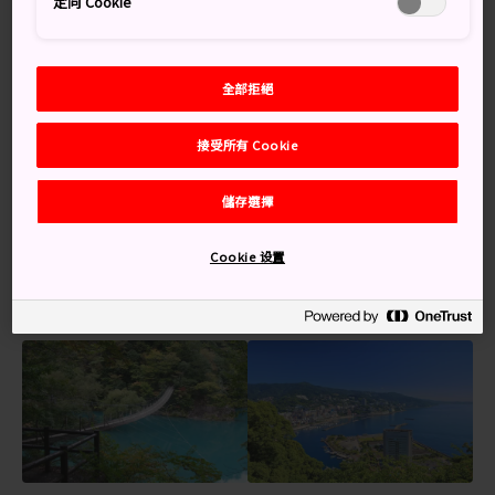
定向 Cookie
從日本平眺望茶田、富士山和太平洋的全景
伊豆半島的白沙海灘、清澈海水及崎嶇蜿蜒的海
全部拒絕
岸線
日本三大頂級溫泉度假勝地中的兩個就位於熱海
接受所有 Cookie
和伊東
世界級藝術博物館和德川家康將軍曾居住過的駿
儲存選擇
府城
Cookie 设置
特別推薦