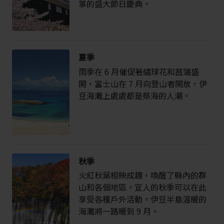
箏的盛大節日慶典。
夏季
雨季在 6 月催促著繡球花和菖蒲盛
開，富士山在 7 月向登山者開放，伊
豆海灘上處處都是祭海的人潮。
秋季
火紅秋葉相映成趣，喚醒了縣內的群
山和各個地區。宜人的秋季可以在此
享受各種戶外活動。伊豆半島溫暖的
海灘將一路暖到 9 月。