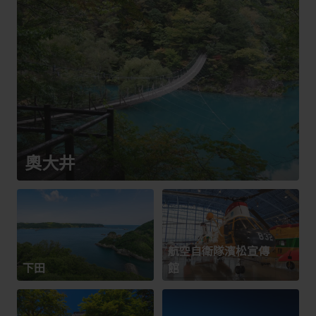
奧大井
航空自衛隊濱松宣傳
下田
館