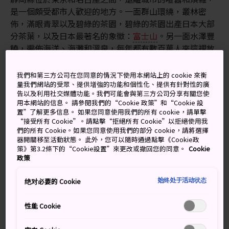
是一個頗受都市人歡迎的地方。一面群山環繞，叢林密
佈，滿眼青翠以及碧綠的茶園，碧綠的茶園出產日本大部
分茶葉，以及日本最著名的象徵：
富士山
。另一面水澤豐
饒，遍佈海洋、海灘和溫泉，每年都有數百萬人來這裡放
鬆和遊玩。
我們和第三方公司在您同意的情況下使用本網站上的 cookie 來衡
量我們網站的受眾、提供增強的功能和個性化、提供有針對性的廣
交通方式
告以及利用社交媒體功能。我們可能會與第三方公司分享有關您使
用本網站的信息。 請參閱我們的“Cookie 政策”和“Cookie 設
置”了解更多信息。 如果您同意使用我們的所有 cookie，請單擊
從東京、京都、大阪、名古屋和其他地方乘坐 JR 東海道
“接受所有 Cookie”。請點擊“拒絕所有 Cookie”以拒絕使用我
們的所有 Cookie。如果您同意使用我們的部分 cookie，請將選擇
新幹線可以到達靜岡，也可以乘坐普通 JR 列車、高速巴
器開關移至活動狀態。 此外，您可以隨時通過點擊《Cookie政
士和汽車前往。您可以搭乘飛機飛往富士山靜岡機場。
策》第3.2條下的“Cookie設置”來更改或撤回您的同意。
Cookie
政策
顯示更多細節
始终处于活动状态
绝对必要的 Cookie
性能 Cookie
別錯過