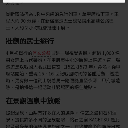
分方便。
從新宿站搭乘 JR 中央線的急行列車，至甲府站下車。車
程大約 90 分鐘。在新宿高速巴士總站搭乘高速公路巴
士，大約 2 小時就會抵達甲府。
壯觀的武士遊行
4 月初舉行的
信玄公祭
是一場視覺震撼，超過 1,000 名
男女穿上古代裝扮，在甲府市中心的街道上巡遊。這一場
巡遊是以戰國大名武田信玄（1521-1573 年）命名，從甲
府站開始，重現 15、16 世紀戰國時代的各種活動。巡遊
時，更有數十位武士騎着馬一路跟隨直至夜深。甲府城遺
跡，是拍攝這一場活動壯觀場面的絕佳地點。
在景觀溫泉中放鬆
提起溫泉，山梨有許多宜人的選擇。 信玄之湯和石和溫
泉，提供許多不同的溫泉體驗。銘石之宿 KAGETSU 是此
地區最豪華的傳統溫泉旅館之一，在佔地廣袤的傳統日式