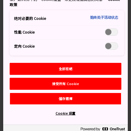
處得天獨厚，擁有許多果園與葡萄園。此處的山梨水蜜桃
政策
和櫻桃聞名全日本。在甲府可以探訪古城遺跡，或泡溫泉
放鬆。
始终处于活动状态
绝对必要的 Cookie
性能 Cookie
別錯過
定向 Cookie
春天的信玄公祭，是日本最大的武士巡遊
在被認為日本最美峽谷之一的昇仙峽中爬山
全部拒絕
參觀當地酒莊
接受所有 Cookie
在夏天摘水蜜桃
儲存選擇
交通方式
Cookie 设置
甲府位於山梨縣的中央。從新宿搭乘列車前往甲府車站十