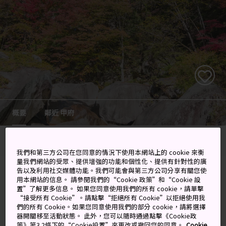
概要
鄰近 甲府
首頁
目的地
東海
山梨
甲府
我們和第三方公司在您同意的情況下使用本網站上的 cookie 來衡
量我們網站的受眾、提供增強的功能和個性化、提供有針對性的廣
山脈環繞的歷史城市，以豐富的
告以及利用社交媒體功能。我們可能會與第三方公司分享有關您使
用本網站的信息。 請參閱我們的“Cookie 政策”和“Cookie 設
果園與葡萄酒莊聞名
置”了解更多信息。 如果您同意使用我們的所有 cookie，請單擊
“接受所有 Cookie”。請點擊“拒絕所有 Cookie”以拒絕使用我
們的所有 Cookie。如果您同意使用我們的部分 cookie，請將選擇
甲府是富士山附近的天然盆地，從東京即能輕鬆前往。此
器開關移至活動狀態。 此外，您可以隨時通過點擊《Cookie政
策》第3.2條下的“Cookie設置”來更改或撤回您的同意。
Cookie