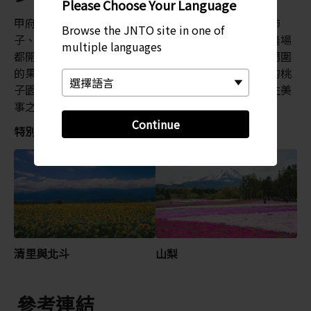
Please Choose Your Language
甲府盆地以全年生產水果聞名，包括水蜜桃、葡萄、柿
Browse the JNTO site in one of
子、櫻桃、梅子、梨子、蘋果、奇異果和草莓。許多農場
multiple languages
都開放現採現吃的機會。想要欣賞盛開的花朵，甲府周圍
的果園，每到春天就會變成一片奼紫嫣紅。在御坂町的桃
子園，欣賞盛開桃花圍繞下的富士山積雪山頂，是人生美
事之一。
Continue
特別推薦
清里與北斗
山梨
參考連結