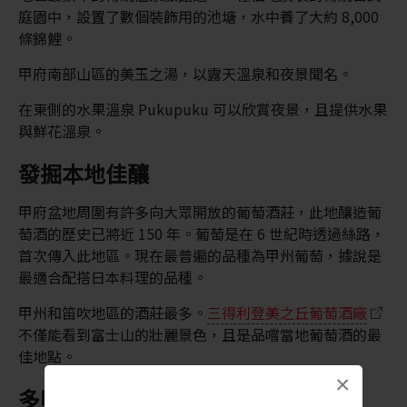
庭園中，設置了數個裝飾用的池塘，水中養了大約 8,000
條錦鯉。
甲府南部山區的美玉之湯，以露天溫泉和夜景聞名。
在東側的水果溫泉 Pukupuku 可以欣賞夜景，且提供水果
與鮮花溫泉。
發掘本地佳釀
甲府盆地周圍有許多向大眾開放的葡萄酒莊，此地釀造葡
萄酒的歷史已將近 150 年。葡萄是在 6 世紀時透過絲路，
首次傳入此地區。現在最普遍的品種為甲州葡萄，據說是
最適合配搭日本料理的品種。
甲州和笛吹地區的酒莊最多。
三得利登美之丘葡萄酒廠
不僅能看到富士山的壯麗景色，且是品嚐當地葡萄酒的最
佳地點。
×
多吃水果