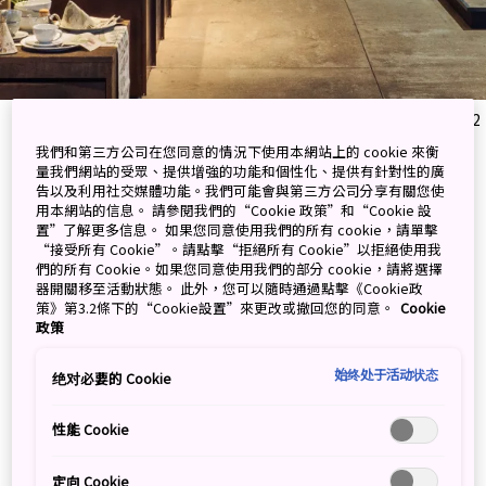
@photo-Tetsuya Ito / Courtesy of ONOMICHI U2
我們和第三方公司在您同意的情況下使用本網站上的 cookie 來衡
自行車迷的尾道住宿聖地
量我們網站的受眾、提供增強的功能和個性化、提供有針對性的廣
告以及利用社交媒體功能。我們可能會與第三方公司分享有關您使
用本網站的信息。 請參閱我們的“Cookie 政策”和“Cookie 設
置”了解更多信息。 如果您同意使用我們的所有 cookie，請單擊
帶著愛車一同入住，在廣島縣的
“接受所有 Cookie”。請點擊“拒絕所有 Cookie”以拒絕使用我
們的所有 Cookie。如果您同意使用我們的部分 cookie，請將選擇
單車友善飯店為旅程充個電
器開關移至活動狀態。 此外，您可以隨時通過點擊《Cookie政
策》第3.2條下的“Cookie設置”來更改或撤回您的同意。
Cookie
政策
位在廣島縣尾道市的「ONOMICHI U2」是由舊倉庫改建
而成、以自行車為主題的複合型商業空間，內有旅館、餐
始终处于活动状态
绝对必要的 Cookie
廳、咖啡館和自行車店等設施。其中，空間時尚的單車友
善飯店「HOTEL CYCLE」深受自行車迷喜愛，除了使用當
性能 Cookie
地傳統產業所生產的素材製作的家具設備，旅客更可帶著
愛車度過舒適的夜晚。
定向 Cookie