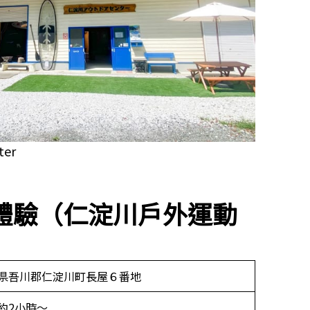
ter
體驗（仁淀川戶外運動
県吾川郡仁淀川町長屋６番地
約2小時～