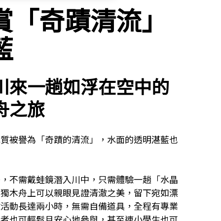
賞「奇蹟清流」
藍
川來一趟如浮在空中的
舟之旅
水質被譽為「奇蹟的清流」，水面的透明湛藍也
美，不需戴蛙鏡潛入川中，只需體驗一趟「水晶
的獨木舟上可以親眼見證清澈之美，留下宛如漂
驗活動長達兩小時，無需自備道具，全程有專業
學者也可輕鬆且安心地參與，甚至連小學生也可