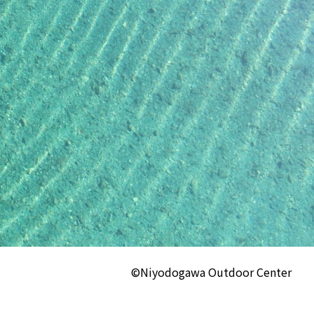
©Niyodogawa Outdoor Center