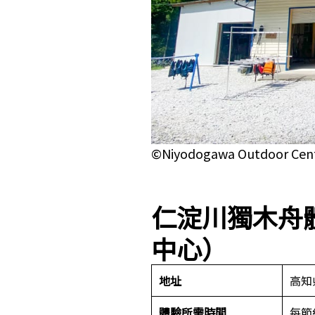
©Niyodogawa Outdoor Cen
仁淀川獨木舟
中心）
地址
高知
體驗所需時間
每節