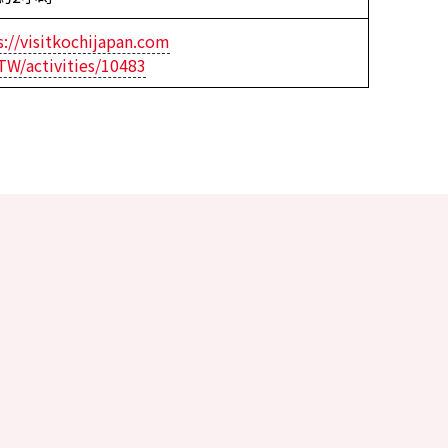
s://visitkochijapan.com
TW/activities/10483