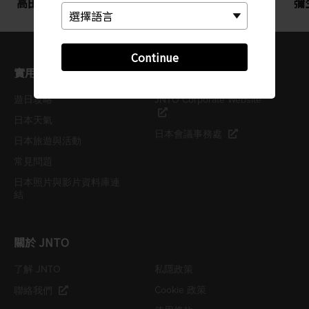
高田城百萬人賞櫻會
ARABAKI 搖滾音樂節
彌
Continue
實用資訊
JNTO相關網站
遊日攻略
JNTO Corporate Website
日本天氣
日本會議事務處
日本旅遊與活動
常見問題
日本照片與影片資料庫連
結
關於 JNTO
了解 JNTO
私隱政策
Cookie 政策
聯絡我們