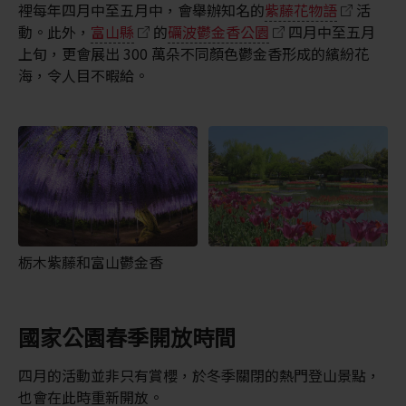
裡每年四月中至五月中，會舉辦知名的
紫藤花物語
活
動。此外，
富山縣
的
礪波鬱金香公園
四月中至五月
上旬，更會展出 300 萬朵不同顏色鬱金香形成的繽紛花
海，令人目不暇給。
栃木紫藤和富山鬱金香
國家公園春季開放時間
四月的活動並非只有賞櫻，於冬季關閉的熱門登山景點，
也會在此時重新開放。