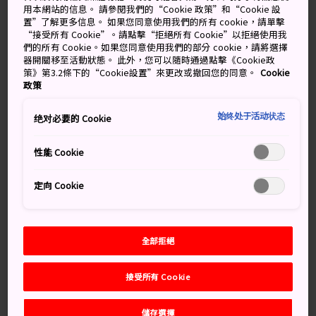
用本網站的信息。 請參閱我們的“Cookie 政策”和“Cookie 設
置”了解更多信息。 如果您同意使用我們的所有 cookie，請單擊
“接受所有 Cookie”。請點擊“拒絕所有 Cookie”以拒絕使用我
們的所有 Cookie。如果您同意使用我們的部分 cookie，請將選擇
器開關移至活動狀態。 此外，您可以隨時通過點擊《Cookie政
策》第3.2條下的“Cookie設置”來更改或撤回您的同意。
Cookie
政策
始终处于活动状态
绝对必要的 Cookie
性能 Cookie
高田城址公園夜晚點燈樣貌
定向 Cookie
櫻花與富士山
全部拒絕
河口湖
和富士吉田市在海外可能不是那麼家喻戶曉，但
兩者都是富士山附近賞櫻的經典景點。河口湖有著迷人的
接受所有 Cookie
湖畔景致，而富士吉田市則有著知名的地標：忠靈塔，其
照片經常在宣傳資料中被大力推薦。這二處的櫻花，通常
儲存選擇