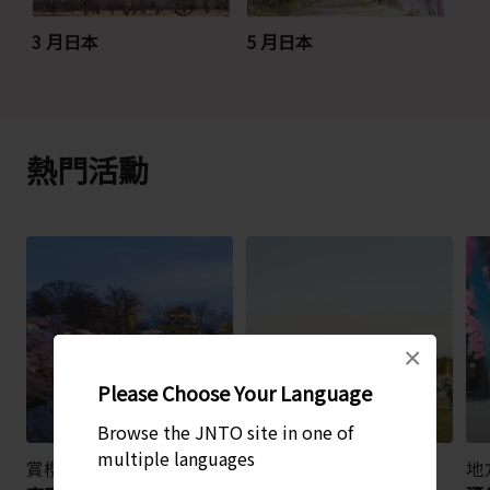
3 月日本
5 月日本
熱門活勳
×
Please Choose Your Language
Browse the JNTO site in one of
multiple languages
賞櫻
音樂節
地