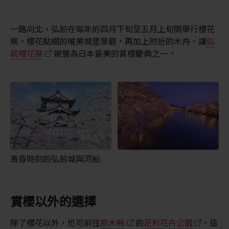
一路向北，弘前在每年的四月下旬至五月上旬間舉行櫻花
祭。櫻花點綴的唯美城堡景觀，再加上附近的木舟，讓
弘
前櫻花祭
被譽為日本最美的賞櫻慶典之一。
黃昏時刻的弘前城與河船
賞櫻以外的選擇
除了櫻花以外，也可前往
栃木縣
的
足利花卉公園
，這