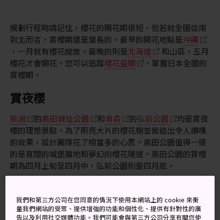
規劃行程時請記住，櫻花的開花期很短，但若就全國從南
到北而言，賞櫻期還是蠻長的。最早的開花地點是
沖繩
，一月就有櫻花綻放。最晚的則是
北海道
和山區，五月
櫻花才會開花。您可以追蹤
櫻花盛開
，掌握日本全國的
賞櫻期。
賞夜櫻
新潟
的
高田城址公園
和
青森
的
弘前公園
均是賞夜
櫻的理想景點。為了照亮大片的櫻花樹並營造出令人讚嘆
的效果，設計團隊花了相當多的心思。高田公園值得一提
的是寬闊的城堡腹地和夢幻的櫻花隧道。高田公園的賞櫻
期為四月上旬至四月中，弘前公園則是四月底。
我們和第三方公司在您同意的情況下使用本網站上的 cookie 來衡
量我們網站的受眾、提供增強的功能和個性化、提供有針對性的廣
告以及利用社交媒體功能。我們可能會與第三方公司分享有關您使