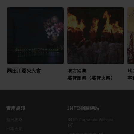
隅田川煙火大會
地方祭典
地
那智扇祭（那智火祭）
宇
實用資訊
JNTO相關網站
遊日攻略
JNTO Corporate Website
日本天氣