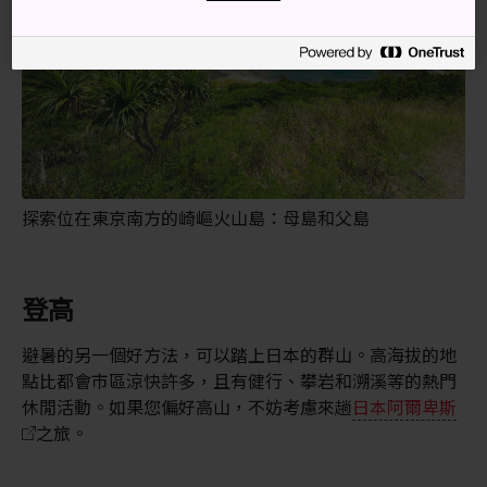
探索位在東京南方的崎嶇火山島：母島和父島
登高
避暑的另一個好方法，可以踏上日本的群山。高海拔的地
點比都會市區涼快許多，且有健行、攀岩和溯溪等的熱門
休閒活動。如果您偏好高山，不妨考慮來趟
日本阿爾卑斯
之旅。