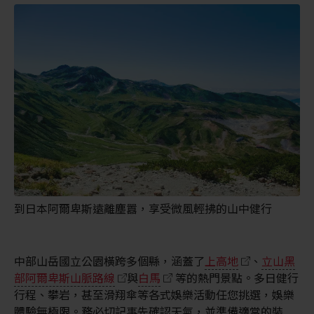
到日本阿爾卑斯遠離塵囂，享受微風輕拂的山中健行
中部山岳國立公園橫跨多個縣，涵蓋了
上高地
、
立山黑
部阿爾卑斯山脈路線
與
白馬
等的熱門景點。多日健行
行程、攀岩，甚至滑翔傘等各式娛樂活動任您挑選，娛樂
體驗無極限。務必切記事先確認天氣，並準備適當的裝