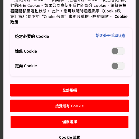
們的所有 Cookie。如果您同意使用我們的部分 cookie，請將選擇
器開關移至活動狀態。 此外，您可以隨時通過點擊《Cookie政
策》第3.2條下的“Cookie設置”來更改或撤回您的同意。
Cookie
政策
箱根小涌園溫泉樂園 Yunessun 的多種泡湯選擇
始终处于活动状态
绝对必要的 Cookie
性能 Cookie
島嶼尋訪
定向 Cookie
屬於島國的日本，有數不盡的小島可供探訪。您可以造訪
瀨戶內海的藝術之島、
沖繩
美麗的珊瑚礁與無人島，以
及位處東京南方，彷彿《侏羅紀公園》的火山島。往來島
全部拒絕
嶼的渡輪服務尖峰時段為 7、8 月。
接受所有 Cookie
儲存選擇
Cookie 设置