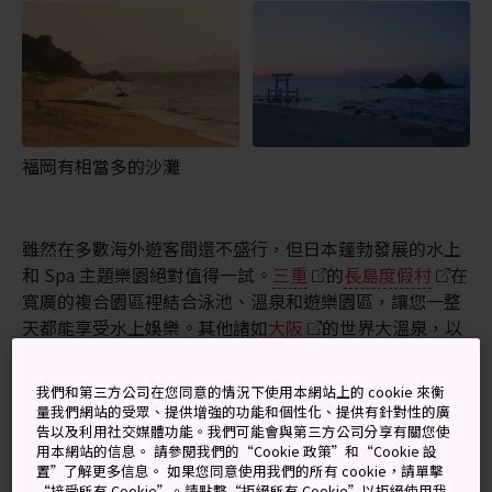
福岡有相當多的沙灘
雖然在多數海外遊客間還不盛行，但日本蓬勃發展的水上
和 Spa 主題樂園絕對值得一試。
三重
的
長島度假村
在
寬廣的複合園區裡結合泳池、溫泉和遊樂園區，讓您一整
天都能享受水上娛樂。其他諸如
大阪
的世界大溫泉，以
及
箱根
的
箱根小涌園溫泉樂園Yunessun
的遊樂園，則
以泳池和主題泡湯設施為賣點。
我們和第三方公司在您同意的情況下使用本網站上的 cookie 來衡
量我們網站的受眾、提供增強的功能和個性化、提供有針對性的廣
告以及利用社交媒體功能。我們可能會與第三方公司分享有關您使
用本網站的信息。 請參閱我們的“Cookie 政策”和“Cookie 設
置”了解更多信息。 如果您同意使用我們的所有 cookie，請單擊
“接受所有 Cookie”。請點擊“拒絕所有 Cookie”以拒絕使用我