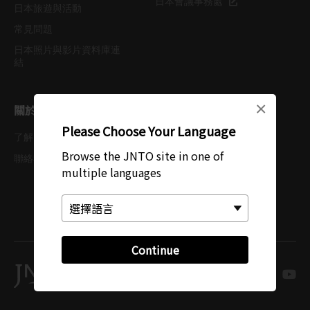
日本會議事務處
日本旅遊與活動
常見問題
日本照片與影片資料庫連
結
×
關於 JNTO
Please Choose Your Language
了解 JNTO
私隱政策
Browse the JNTO site in one of
Cookie 政策
聯絡我們
multiple languages
使用條款
網頁導覽
Continue