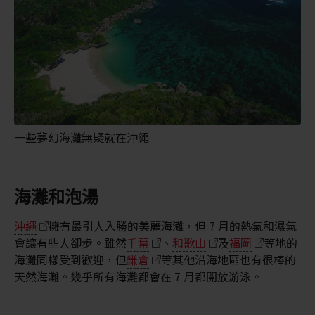
一些夢幻海灘無疑就在沖繩
海灘和泡湯
沖繩
擁有最引人入勝的美麗海灘，但 7 月的熱氣和濕氣
會讓有些人卻步。雖然
千葉
、
和歌山
及
福岡
等地的
海灘同樣受到歡迎，但
鎌倉
等其他沿海地區也有很棒的
天然海灘。幾乎所有海灘都會在 7 月都開放游泳。