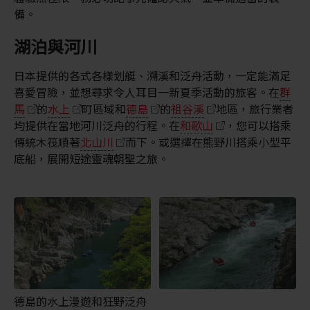
備。
湖泊與河川
日本提供的各式各樣划艇、溯溪和泛舟活動，一定能滿足
喜愛冒險，並想尋求令人耳目一新夏季活動的旅客。在
群
馬
的
水上
町區域和
德島
的
祖谷溪
地區，旅行業者
均提供在當地河川泛舟的行程。在
和歌山
，您可以搭乘
傳統木筏順著
北山川
而下。或選擇在熊野川搭乘小型平
底船，展開短途靈魂朝聖之旅。
德島的水上漫遊和狂野泛舟