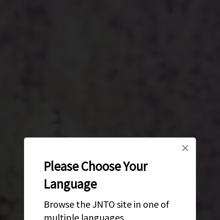
×
Please Choose Your
Language
Browse the JNTO site in one of
multiple languages