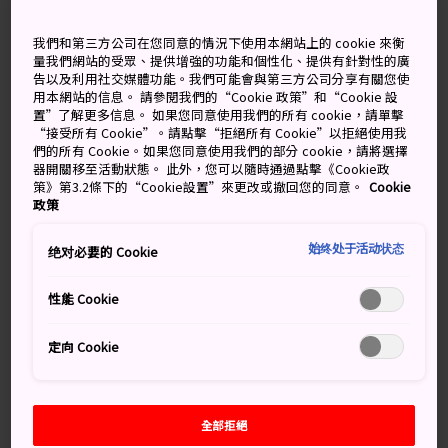
日本的列車種類有哪些？
我們和第三方公司在您同意的情況下使用本網站上的 cookie 來衡
量我們網站的受眾、提供增強的功能和個性化、提供有針對性的廣
普通列車：每站停車，適合短程移動。
告以及利用社交媒體功能。我們可能會與第三方公司分享有關您使
用本網站的信息。 請參閱我們的“Cookie 政策”和“Cookie 設
快速列車：不停靠小站，無需加價。
置”了解更多信息。 如果您同意使用我們的所有 cookie，請單擊
“接受所有 Cookie”。請點擊“拒絕所有 Cookie”以拒絕使用我
急行列車：停靠站更少，除了一般乘車券外可能需另外
們的所有 Cookie。如果您同意使用我們的部分 cookie，請將選擇
購買特急券。
器開關移至活動狀態。 此外，您可以隨時通過點擊《Cookie政
策》第3.2條下的“Cookie設置”來更改或撤回您的同意。
Cookie
特急／特別急行列車：設有對號座位，適合城市間的長
政策
途移動，除了一般乘車券外通常需另外購買特急券。
始终处于活动状态
绝对必要的 Cookie
新幹線：連接全國主要城市的高速列車網絡，需加收費
用。
性能 Cookie
定向 Cookie
全部拒絕