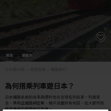
概要
關鍵字
日本觀光局
地道指南
鐵路旅行
為何搭乘列車遊日本？
日本鐵路系統的效率與便利性在全球名列前茅。列車安
全、準時且鐵路網密集，幾乎涵蓋所有地區，從大都市到
風景優美的鄉間皆可抵達。