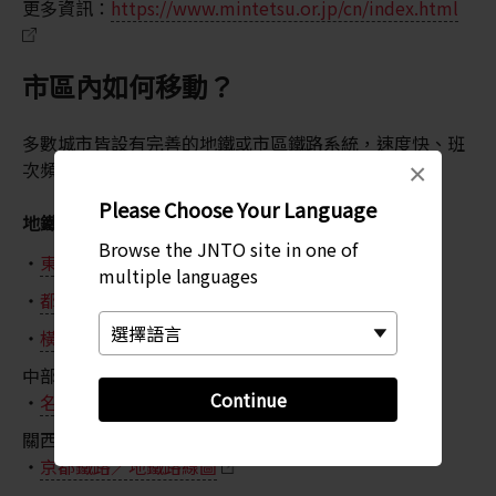
更多資訊：
https://www.mintetsu.or.jp/cn/index.html
市區內如何移動？
多數城市皆設有完善的地鐵或市區鐵路系統，速度快、班
次頻繁，可抵達主要地區與景點。
×
Please Choose Your Language
地鐵路線圖（依地區）
Browse the JNTO site in one of
東京Metro地鐵路線圖
multiple languages
都營地鐵路線圖
橫濱市營地鐵路線圖
中部地區
Continue
名古屋市交通局
關西地區
京都鐵路／地鐵路線圖