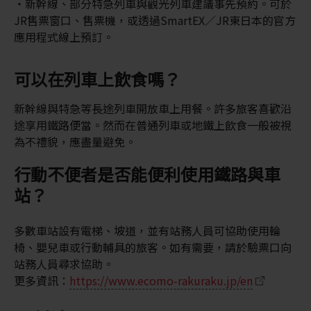
新幹線、部分特急列車與觀光列車建議事先預約。可於
JR售票窗口、售票機，或透過SmartEX／JR東日本的官方
應用程式線上預訂。
可以在列車上飲食嗎？
新幹線與特急等長途列車開放車上用餐。許多旅客喜歡沿
途享用鐵路便當。然而在普通列車或地鐵上飲食一般被視
為不禮貌，應盡量避免。
行動不便者是否能便利使用鐵路與車
站？
多數車站設有電梯、坡道，並有站務人員可協助使用輪
椅、嬰兒車或行動輔具的旅客。如有需要，請於驗票口向
站務人員尋求協助。
更多資訊：
https://www.ecomo-rakuraku.jp/en