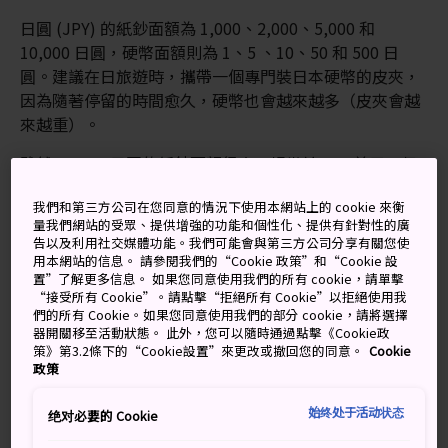
日圓 (JPY) 的紙鈔面額為 1,000、2,000、5,000 和
10,000 日圓，硬幣面額則為 1、5 、10、50 和 500 日
圓。建議在日旅遊時，攜帶一個專門裝日本硬幣的皮夾，
因為隨著停留的時間愈久，硬幣也會越來越多（皮夾會越
來越重）。
雖然 10,000 日圓的紙鈔面額很大，相當於 100 美元，但
即使只是買小東西，一般商家都可以接受找零。要注意的
我們和第三方公司在您同意的情況下使用本網站上的 cookie 來衡
是，2,000 日圓紙鈔較少在市面上流通。雖然店家也收，
量我們網站的受眾、提供增強的功能和個性化、提供有針對性的廣
但很容易跟 1,000 日圓紙鈔混淆，因此找零時務必確認金
告以及利用社交媒體功能。我們可能會與第三方公司分享有關您使
額無誤。
用本網站的信息。 請參閱我們的“Cookie 政策”和“Cookie 設
置”了解更多信息。 如果您同意使用我們的所有 cookie，請單擊
入境或離開日本時，如果您攜帶的現金超過一百萬日圓、
“接受所有 Cookie”。請點擊“拒絕所有 Cookie”以拒絕使用我
們的所有 Cookie。如果您同意使用我們的部分 cookie，請將選擇
支票、旅行支票、證券等，通關時需要申報。關於確切的
器開關移至活動狀態。 此外，您可以隨時通過點擊《Cookie政
必要程序，請參閱日本海關官方網站說明。
策》第3.2條下的“Cookie設置”來更改或撤回您的同意。
Cookie
政策
ATM 資訊
始终处于活动状态
绝对必要的 Cookie
日本郵政銀行 ATM