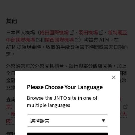
其他
日本四大機場（
成田國際機場
、
羽田機場
、
新特麗亞
中部國際機場
和
關西國際機場
）均設有 ATM。在
ATM 提領現金時，收取的手續費視當下時間或當天日期而
定。
外幣通常可於外幣兌換櫃台、銀行與部分飯店兌換，加上
全日本四處也都有許多
世界貨幣兌換店
。每天的匯率隨
×
金融市場走向，會有所波動。可兌換的貨幣會因不同貨幣
Please Choose Your Language
兌換櫃台有異。
Browse the JNTO site in one of
查詢您抵達機場的貨幣兌換櫃台：
成田機場（千葉，東
multiple languages
京）
、
羽田機場（東京）
、
新千歲機場（北海道）
、
新特麗亞中部國際機場（愛知）
、
關西國際機場（大
阪）
、
福岡機場
、
那霸機場（沖繩）
。
銀行