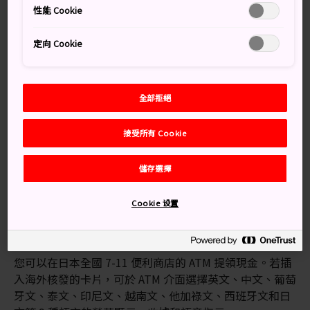
性能 Cookie
您可以在日本各地的郵政銀行 ATM 提領現金。這些 ATM
大多數位於郵局內，但有些火車站或超市也有設置。營業
定向 Cookie
時間隨 ATM 不同而異。ATM 均提供英語服務。
日本郵政銀行（ゆうちょ）
全部拒絕
接受所有 Cookie
儲存選擇
Cookie 设置
Seven 銀行 ATM
您可以在日本全國 7-11 便利商店的 ATM 提領現金。若插
入海外核發的卡片，可於 ATM 介面選擇英文、中文、葡萄
牙文、泰文、印尼文、越南文、他加祿文、西班牙文和日