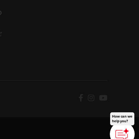
O
How can we
help you?