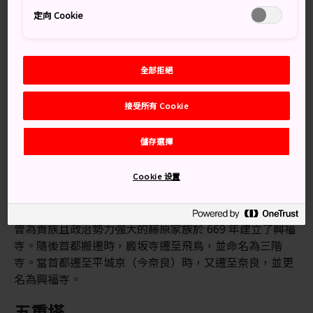
交通方式
定向 Cookie
奈良公園
離車站僅幾步之遙。在大阪、京都和其他主要
城市，都能搭乘電車前往奈良。
全部拒絕
從近鐵奈良站和奈良站步行至興福寺，分別需要 5 分鐘和
大約 20 分鐘。
接受所有 Cookie
如果目的地是 JR 車站，可搭乘環城巴士前往公園。前往
儲存選擇
春日大社的 2 號巴士和其它巴士，均會停靠「縣廳前」巴
士站，而這裡離寺廟僅幾步之遙。
Cookie 设置
悠久的歷史
曾為貴族且政治勢力強大的藤原家族於 669 年建立了興福
寺。隨後首都搬遷時，廄坂寺遷至飛鳥，並命名為三階
寺。當首都遷至平城京（今奈良）時，又遷至奈良，並更
名為興福寺。
五重塔