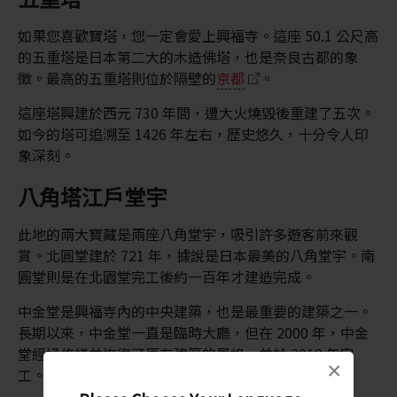
如果您喜歡寶塔，您一定會愛上興福寺。這座 50.1 公尺高
的五重塔是日本第二大的木造佛塔，也是奈良古都的象
徵。最高的五重塔則位於隔壁的
京都
。
這座塔興建於西元 730 年間，遭大火燒毀後重建了五次。
如今的塔可追溯至 1426 年左右，歷史悠久，十分令人印
象深刻。
八角塔江戶堂宇
此地的兩大寶藏是兩座八角堂宇，吸引許多遊客前來觀
賞。北圓堂建於 721 年，據說是日本最美的八角堂宇。南
圓堂則是在北園堂完工後約一百年才建造完成。
中金堂是興福寺內的中央建築，也是最重要的建築之一。
長期以來，中金堂一直是臨時大廳，但在 2000 年，中金
堂經過修繕並恢復了原有建築的風格，並於 2018 年完
×
工。