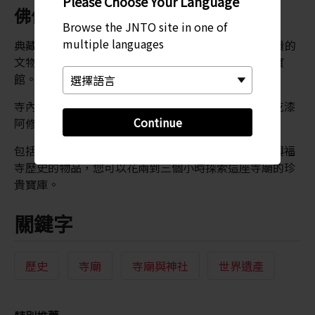
Please Choose Your Language
佛像
Browse the JNTO site in one of
multiple languages
典藏了大量來自日本首都歷史
奈良
時代許多極其珍貴的
文物和寶藏。大部分珍貴文物現在都陳列在興福寺國寶
館。
寺內除了鍍金的佛像以外，還供奉著各種大作，包括乾漆
Continue
阿修羅雕像和青銅藥師佛頭像。
包括佛教雕塑、繪畫、文物、書籍、舊檔和其他講述興福
寺歷史的物品，您可以花兩到三個小時探索這座寺廟的珍
貴寶庫。
關鍵字
歷史
寺廟
寺廟與神社
世界遺產