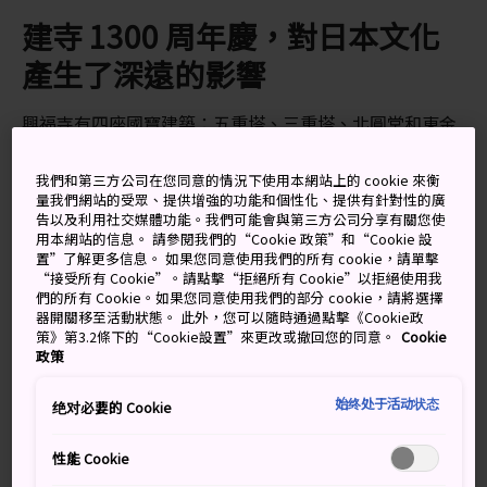
建寺 1300 周年慶，對日本文化
產生了深遠的影響
興福寺有四座國寶建築：五重塔、三重塔、北圓堂和東金
堂。此外，興福寺還被「聯合國教科文組織」列為世界文
化遺產地。
我們和第三方公司在您同意的情況下使用本網站上的 cookie 來衡
量我們網站的受眾、提供增強的功能和個性化、提供有針對性的廣
告以及利用社交媒體功能。我們可能會與第三方公司分享有關您使
用本網站的信息。 請參閱我們的“Cookie 政策”和“Cookie 設
置”了解更多信息。 如果您同意使用我們的所有 cookie，請單擊
別錯過
“接受所有 Cookie”。請點擊“拒絕所有 Cookie”以拒絕使用我
們的所有 Cookie。如果您同意使用我們的部分 cookie，請將選擇
器開關移至活動狀態。 此外，您可以隨時通過點擊《Cookie政
日本第二大的寶塔
策》第3.2條下的“Cookie設置”來更改或撤回您的同意。
Cookie
政策
欣賞藤原氏族文物
在奈良公園自由漫步的鹿
始终处于活动状态
绝对必要的 Cookie
性能 Cookie