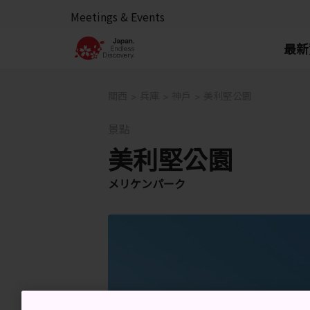
Meetings & Events
最新
關西
兵庫
神戶
美利堅公園
景點
美利堅公園
メリケンパーク