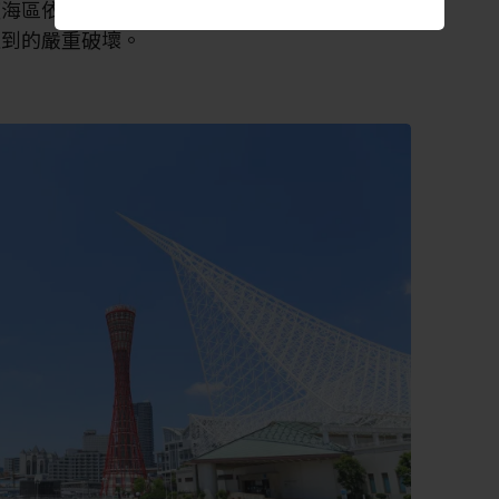
濱海區依然保留受損的狀態，藉此嚴正提醒世
遇到的嚴重破壞。