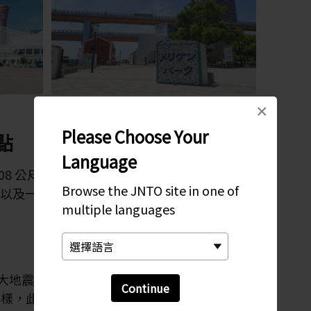
×
Please Choose Your
點
Language
8 公尺高的
神戶港塔
、歷史悠久的神戶海洋
Browse the JNTO site in one of
念碑以及一系列現代藝術裝置的美利堅公園，是值
multiple languages
。
阪神大地震中，發生了難以想像的毀滅性破壞。不
Continue
一樣，此公園很快就恢復原貌並回歸正常的活