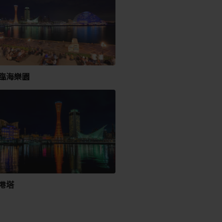
臨海樂園
港塔