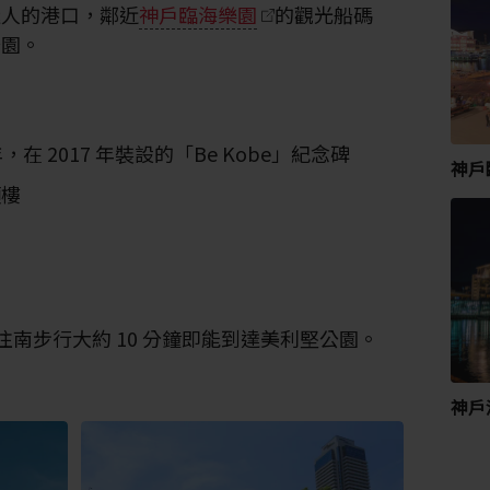
迷人的港口，鄰近
神戶臨海樂園
的觀光船碼
公園。
，在 2017 年裝設的「Be Kobe」紀念碑
神戶
頂樓
，往南步行大約 10 分鐘即能到達美利堅公園。
神戶